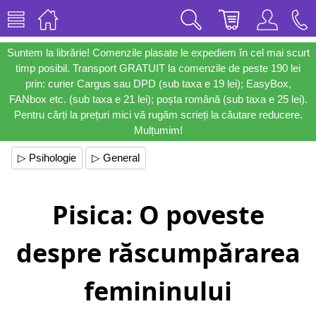
Suntem la librărie! Comenzile plasate le expediem în cel mai scurt
timp posibil. Transport GRATUIT la comenzile de peste 190 lei
prin: curier Cargus sau DPD (sub taxa e 19 lei); EasyBox,
FANbox etc. (sub taxa e 21 lei); poșta română (sub taxa e 25 lei).
Pentru cărți la prețuri mici vă rugăm scrieți la căutare reducere.
Mulțumim!
▷ Psihologie
▷ General
Pisica: O poveste
despre răscumpărarea
femininului