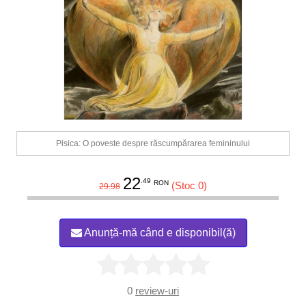
Pisica: O poveste despre răscumpărarea femininului
22
.49
RON
(Stoc 0)
29.98
Anunță-mă când e disponibil(ă)
0
review-uri