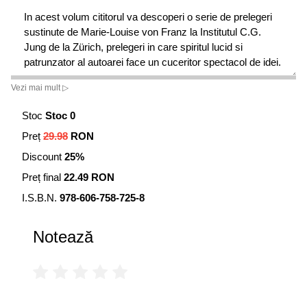
In acest volum cititorul va descoperi o serie de prelegeri
sustinute de Marie-Louise von Franz la Institutul C.G.
Jung de la Zürich, prelegeri in care spiritul lucid si
patrunzator al autoarei face un cuceritor spectacol de idei.
Vezi mai mult ▷
Stoc
Stoc 0
Preț
29.98
RON
Discount
25%
Preț final
22.49 RON
I.S.B.N.
978-606-758-725-8
Notează