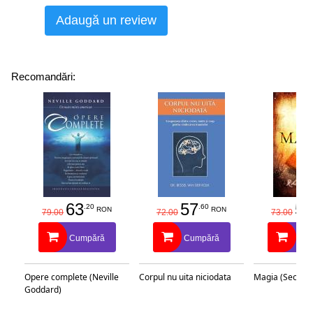
Adaugă un review
Recomandări:
63
57
58
.20
.60
RON
RON
79.00
72.00
73.00
Cumpără
Cumpără
Cu
Opere complete (Neville
Corpul nu uita niciodata
Magia (Secretu
Goddard)