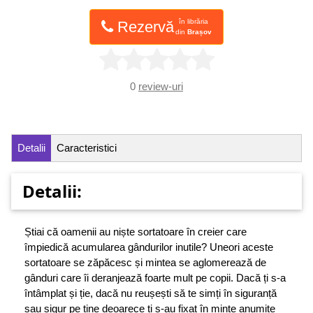
în librăria
Rezervă
din
Brașov
0
review-uri
Detalii
Caracteristici
Detalii:
Știai că oamenii au niște sortatoare în creier care
împiedică acumularea gândurilor inutile? Uneori aceste
sortatoare se zăpăcesc și mintea se aglomerează de
gânduri care îi deranjează foarte mult pe copii. Dacă ți s-a
întâmplat și ție, dacă nu reușești să te simți în siguranță
sau sigur pe tine deoarece ți s-au fixat în minte anumite