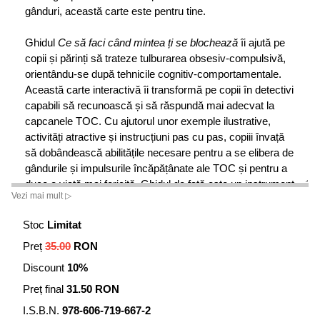
gânduri, această carte este pentru tine.
Ghidul
Ce să faci când mintea ți se blochează
îi ajută pe
copii și părinți să trateze tulburarea obsesiv-compulsivă,
orientându-se după tehnicile cognitiv-comportamentale.
Această carte interactivă îi transformă pe copii în detectivi
capabili să recunoască și să răspundă mai adecvat la
capcanele TOC. Cu ajutorul unor exemple ilustrative,
activități atractive și instrucțiuni pas cu pas, copiii învață
să dobândească abilitățile necesare pentru a se elibera de
gândurile și impulsurile încăpățânate ale TOC și pentru a
duce o viață mai fericită. Ghidul de față este un instrument
Vezi mai mult ▷
util și complet pentru a-i învăța, motiva și stimula pe copii
în eforturile lor de a se schimba.
Stoc
Limitat
Preț
35.00
RON
Dr. DAWN HUEBNER este psiholog clinician în Exeter,
New Hampshire, specializată în tratarea copiilor și a
Discount
10%
părinților lor.
Preț final
31.50 RON
Desenele pline de fantezie ale lui Bonnie Matthews apar în
I.S.B.N.
978-606-719-667-2