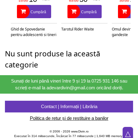
13.00
63.00
30.00
Cumpără
Cumpără
Cu
Ghid de Spovedanie
Tarotul Rider Waite
Omul devine c
pentru adolescenti si tineri
gandeste
Nu sunt produse la această
categorie
Sunați de luni până vineri între 9 și 19 la 0725 931 146 sau
scrieți e-mail la adevardivin@gmail.com oricând doriți.
Contact | Informații | Librăria
Politica de retur și de restituire a banilor
△
© 2006 - 2026 www.Divin.ro
Executat în 314 milisecunde, Încărcat în
77
milisecunde | 1,640 MB memory |