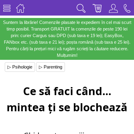
Suntem la librărie! Comenzile plasate le expediem în cel mai scurt
timp posibil. Transport GRATUIT la comenzile de peste 190 lei
prin: curier Cargus sau DPD (sub taxa e 19 lei); EasyBox,
FANbox etc. (sub taxa e 21 lei); poșta română (sub taxa e 25 lei).
Pentru cărți la prețuri mici vă rugăm scrieți la căutare reducere.
Mulțumim!
▷ Psihologie
▷ Parenting
Ce să faci când...
mintea ți se blochează