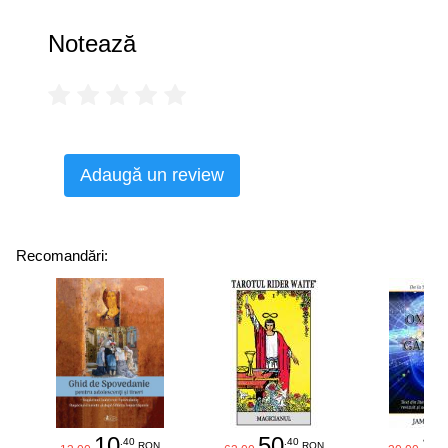
numeroase cărți și reviste pentru copii. Ea locuiește în
Baltimore.
Notează
Adaugă un review
Recomandări:
10
50
25
.40
.40
RON
RON