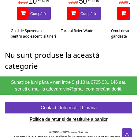
10
50
25
RON
RON
13.00
63.00
30.00
Cumpără
Cumpără
Cu
Ghid de Spovedanie
Tarotul Rider Waite
Omul devine c
pentru adolescenti si tineri
gandeste
Nu sunt produse la această
categorie
Sunați de luni până vineri între 9 și 19 la 0725 931 146 sau
scrieți e-mail la adevardivin@gmail.com oricând doriți.
Contact | Informații | Librăria
Politica de retur și de restituire a banilor
△
© 2006 - 2026 www.Divin.ro
Executat în 315 milisecunde, Încărcat în
91
milisecunde | 1,639 MB memory |