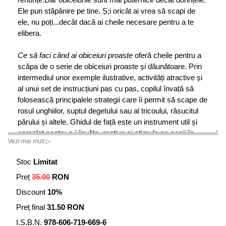
Ele pun stăpânire pe tine. Ș;i oricât ai vrea să scapi de
ele, nu poți...decât dacă ai cheile necesare pentru a te
elibera.
Ce să faci când ai obiceiuri proaste
oferă cheile pentru a
scăpa de o serie de obiceiuri proaste și dăunătoare. Prin
intermediul unor exemple ilustrative, activități atractive și
al unui set de instrucțiuni pas cu pas, copilul învață să
folosească principalele strategii care îi permit să scape de
rosul unghiilor, suptul degetului sau al tricoului, răsucitul
părului și altele. Ghidul de față este un instrument util și
complet pentru a-i învăța, motiva și stimula pe copii în
Vezi mai mult ▷
eforturile lor de a se elibera de aceste obiceiuri.
Stoc
Limitat
Dr. Dawn Huebner este psiholog clinician în Exeter, New
Preț
35.00
RON
Hampshire, specializată în tratarea copiilor și a părinților
lor.
Discount
10%
Desenele amuzante ale lui Bonnie Matthews apar în multe
Preț final
31.50 RON
cărți și reviste pentru copii.
I.S.B.N.
978-606-719-669-6