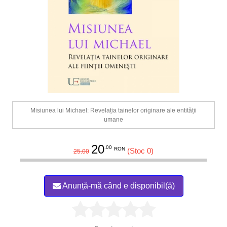
Misiunea lui Michael: Revelația tainelor originare ale entității
umane
20
.00
RON
(Stoc 0)
25.00
Anunță-mă când e disponibil(ă)