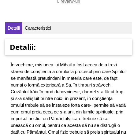
0
review-uri
Detalii
Caracteristici
Detalii:
În vechime, misiunea lui Mihail a fost aceea de a trezi
starea de conștientă a omului la procesul prin care Spiritul
se manifestă pretutindeni în materia care este, de fapt,
numai o formă exterioară a Sa. în timpuri străvechi
Cuvântul trăia în mod duhovnicesc, dar «el s-a făcut trup
și s-a sălășluit printre noi», în prezent, în conștiența
omului trebuie să se instaleze forța care-i permite să vadă
cum omul preia ceea ce s-a unit din lumile spirituale, prin
impulsul hristic, cu Pământulși care trebuie să se
unească cu omul, pentru ca acesta să nu se distrugă o
dată cu Pământul. Omul fizic trebuie să preia spiritualul nu