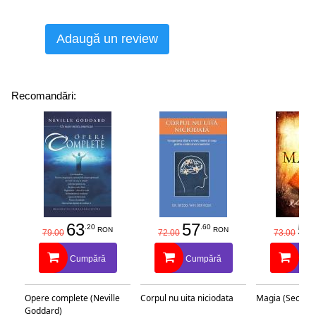
Adaugă un review
Recomandări:
63
57
58
.20
.60
RON
RON
79.00
72.00
73.00
Cumpără
Cumpără
Cu
Opere complete (Neville
Corpul nu uita niciodata
Magia (Secretu
Goddard)