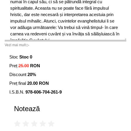
numai în capul său, ci să se pătrundă integral cu
spiritualitate. Aceasta nu se poate face fără impulsul
hristic, dar este necesară și interpretarea acestuia prin
impulsul mihailic. Atunci, cuvintelor evanghelistului li se
vor adăuga următoarele: Va trebui să vină timpul- în care
carnea va redeveni cuvânt și va învăța să sălășluiască în
împărăția Cuvântului.
Vezi mai mult ▷
Stoc
Stoc 0
Preț
25.00
RON
Discount
20%
Preț final
20.00 RON
I.S.B.N.
978-606-704-261-9
Notează