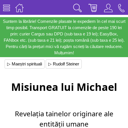
Suntem la librărie! Comenzile plasate le expediem în cel mai scurt
timp posibil. Transport GRATUIT la comenzile de peste 190 lei
prin: curier Cargus sau DPD (sub taxa e 19 lei); EasyBox,
FANbox etc. (sub taxa e 21 lei); poșta română (sub taxa e 25 lei).
Pentru cărți la prețuri mici vă rugăm scrieți la căutare reducere.
Mulțumim!
▷ Maeștri spirituali
▷ Rudolf Steiner
Misiunea lui Michael
Revelația tainelor originare ale
entității umane