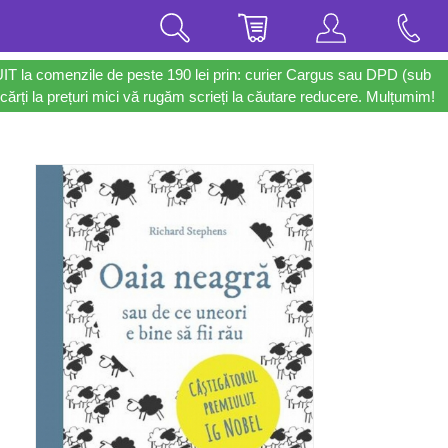
UIT la comenzile de peste 190 lei prin: curier Cargus sau DPD (sub
cărți la prețuri mici vă rugăm scrieți la căutare reducere. Mulțumim!