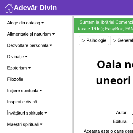
Adevăr Divin
Meniu
Suntem la librărie! Comenzi
Alege din catalog
taxa e 19 lei); EasyBox, FANb
Alimentație și naturism
▷ Psihologie
▷ General
Dezvoltare personală
Divinație
Oaia n
Ezoterism
uneori 
Filozofie
Inițiere spirituală
Inspirație divină
Autor:
Învățături spirituale
Editura:
Maeștri spirituali
Aceasta este o carte despr