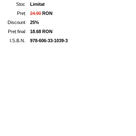
Stoc
Limitat
Preț
24.90
RON
Discount
25%
Preț final
18.68 RON
I.S.B.N.
978-606-33-1039-3