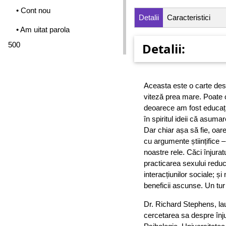
• Cont nou
Detalii
Caracteristici
• Am uitat parola
500
Detalii:
Aceasta este o carte desp
viteză prea mare. Poate c
deoarece am fost educaț
în spiritul ideii că asuma
Dar chiar așa să fie, oa
cu argumente științifice 
noastre rele. Căci înjura
practicarea sexului reduce 
interacțiunilor sociale; ș
beneficii ascunse. Un tur 
Dr. Richard Stephens, la
cercetarea sa despre înjur