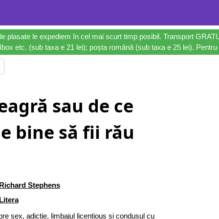
le plasate le expediem în cel mai scurt timp posibil. Transport GRAT
ox etc. (sub taxa e 21 lei); poșta română (sub taxa e 25 lei). Pentru 
eagră sau de ce
e bine să fii rău
Richard Stephens
Litera
e sex, adictie, limbajul licentious si condusul cu