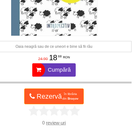
Oaia neagră sau de ce uneori e bine să fii rău
18
.68
RON
24.90
Cumpără
în librăria
Rezervă
din
Brașov
0
review-uri