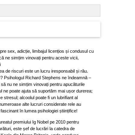
re sex, adicție, limbajul licențios și condusul cu
ă ne simțim vinovați pentru aceste vicii,
i
rea de riscuri este un lucru iresponsabil și rău.
re? Psihologul Richard Stephens ne îndeamnă –
– să nu ne simțim vinovați pentru apucăturile
tul ne poate ajuta să suportăm mai ușor durerea;
stresul; alcoolul poate fi un lubrifiant al
i numeroase alte lucruri considerate rele au
fascinant în lumea psihologiei științifice!
ureatul premiului Ig Nobel pe 2010 pentru
ături, este șef de lucrări la catedra de