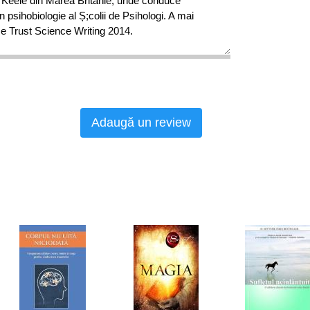
a Keele din Marea Britanie, unde conduce
n psihobiologie al Ș;colii de Psihologi. A mai
e Trust Science Writing 2014.
Adaugă un review