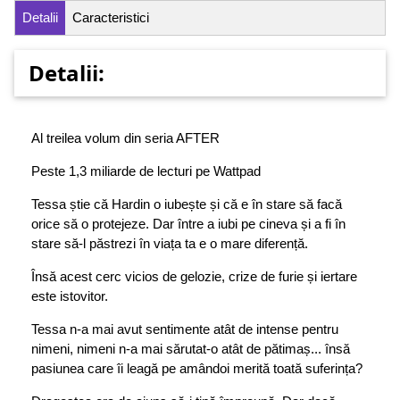
Detalii
Caracteristici
Detalii:
Al treilea volum din seria AFTER
Peste 1,3 miliarde de lecturi pe Wattpad
Tessa știe că Hardin o iubește și că e în stare să facă
orice să o protejeze. Dar între a iubi pe cineva și a fi în
stare să-l păstrezi în viața ta e o mare diferență.
Însă acest cerc vicios de gelozie, crize de furie și iertare
este istovitor.
Tessa n-a mai avut sentimente atât de intense pentru
nimeni, nimeni n-a mai sărutat-o atât de pătimaș... însă
pasiunea care îi leagă pe amândoi merită toată suferința?