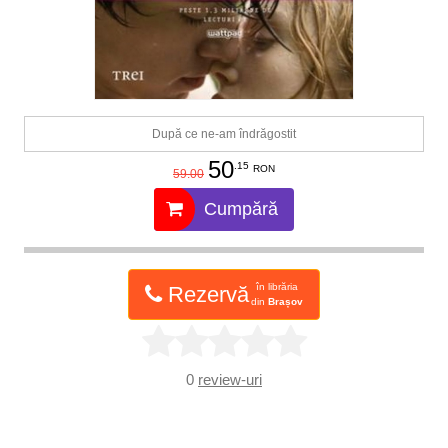
După ce ne-am îndrăgostit
50
.15
RON
59.00
Cumpără
în librăria
Rezervă
din
Brașov
0
review-uri