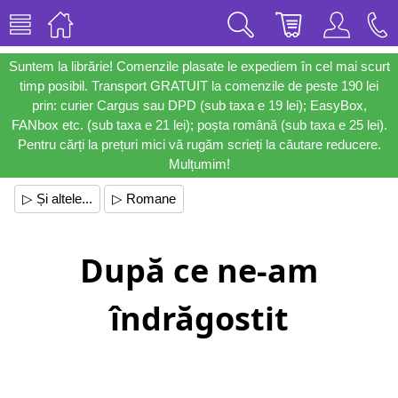
Suntem la librărie! Comenzile plasate le expediem în cel mai scurt
timp posibil. Transport GRATUIT la comenzile de peste 190 lei
prin: curier Cargus sau DPD (sub taxa e 19 lei); EasyBox,
FANbox etc. (sub taxa e 21 lei); poșta română (sub taxa e 25 lei).
Pentru cărți la prețuri mici vă rugăm scrieți la căutare reducere.
Mulțumim!
▷ Și altele...
▷ Romane
După ce ne-am
îndrăgostit