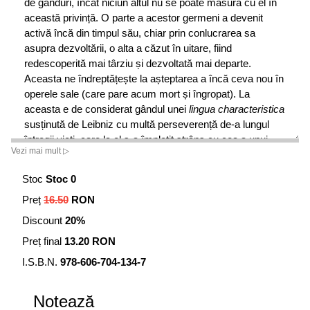
de gânduri, încât niciun altul nu se poate măsura cu el în
această privință. O parte a acestor germeni a devenit
activă încă din timpul său, chiar prin conlucrarea sa
asupra dezvoltării, o alta a căzut în uitare, fiind
redescoperită mai târziu și dezvoltată mai departe.
Aceasta ne îndreptățește la așteptarea a încă ceva nou în
operele sale (care pare acum mort și îngropat). La
aceasta e de considerat gândul unei
lingua characteristica
susținută de Leibniz cu multă perseverență de-a lungul
întregii vieți, care la el s-a împletit strâns cu cea a unui
Vezi mai mult ▷
Calculus ratiocitor
.” (Frege, Nachgelassene Schriften,
1983, p. 9.) Publicul larg, dar și cercetătorii români ce
Stoc
Stoc 0
activează în domenii diferite, de la logică la matematică,
Preț
16.50
RON
de la lingvistică la filosofia științei, vor avea acum la
îndemână un amplu material care le va permite să
Discount
20%
cerceteze în profunzime, sistematic și istoric, toate
Preț final
13.20 RON
aspectele logicii lui Leibniz.
I.S.B.N.
978-606-704-134-7
Notează