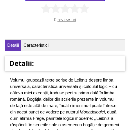
0
review-uri
Detalii
Caracteristici
Detalii:
Volumul grupează texte scrise de Leibniz despre limba
universală, caracteristica universală și calculul logic – cu
câteva mici excepții, traduse pentru prima dată în limba
română. Bogăția ideilor din scrierile prezente în volumul
de față este atât de mare, încât nimeni nu-l poate întrece
din acest punct de vedere pe autorul
Monadologiei
, după
cum afirmă Frege, părintele logicii moderne: ,,Leibniz a
răspândit în scrierile sale o asemenea bogăție de germeni