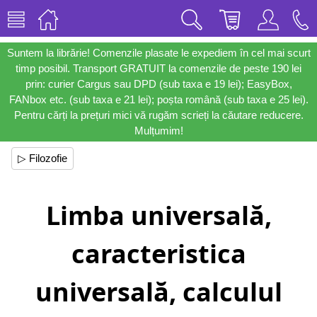
Suntem la librărie! Comenzile plasate le expediem în cel mai scurt
timp posibil. Transport GRATUIT la comenzile de peste 190 lei
prin: curier Cargus sau DPD (sub taxa e 19 lei); EasyBox,
FANbox etc. (sub taxa e 21 lei); poșta română (sub taxa e 25 lei).
Pentru cărți la prețuri mici vă rugăm scrieți la căutare reducere.
Mulțumim!
▷ Filozofie
Limba universală,
caracteristica
universală, calculul