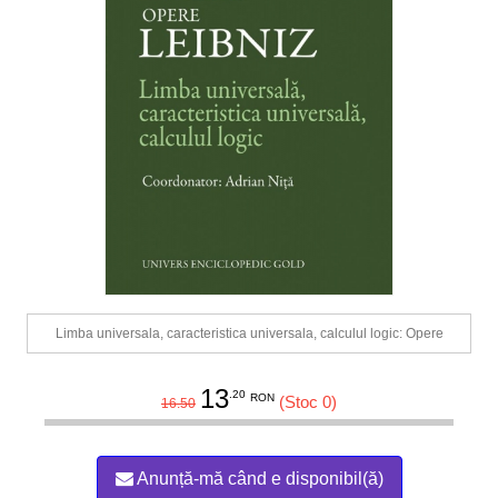
Limba universala, caracteristica universala, calculul logic: Opere
13
.20
RON
(Stoc 0)
16.50
Anunță-mă când e disponibil(ă)