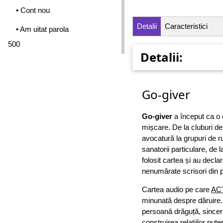
• Cont nou
Detalii
Caracteristici
• Am uitat parola
500
Detalii:
Go-giver
Go-giver
a început ca o c
mișcare. De la cluburi de 
avocatură la grupuri de r
sanatorii particulare, de l
folosit cartea și au declar
nenumărate scrisori din 
Cartea audio pe care
ACT
minunată despre dăruire.
persoană drăguță, sincer 
construirea relațiilor pu