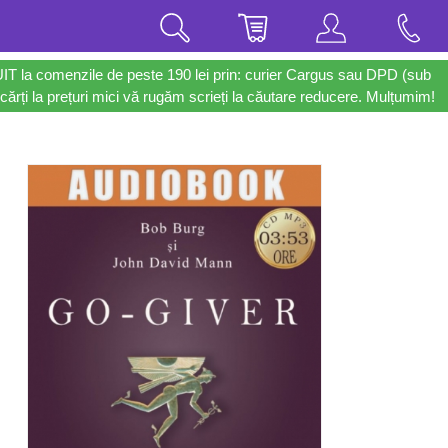
UIT la comenzile de peste 190 lei prin: curier Cargus sau DPD (sub
cărți la prețuri mici vă rugăm scrieți la căutare reducere. Mulțumim!