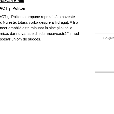
Răzvan Hîncu
ACT și Politon
ACT și Politon o propune reprezintă o poveste
 Nu este, totuși, vorba despre a fi drăguț. A fi o
ncer amabilă este minunat în sine și ajută la
uternice, dar nu va face din dumneavoastră în mod
Go-give
ecesar un om de succes.