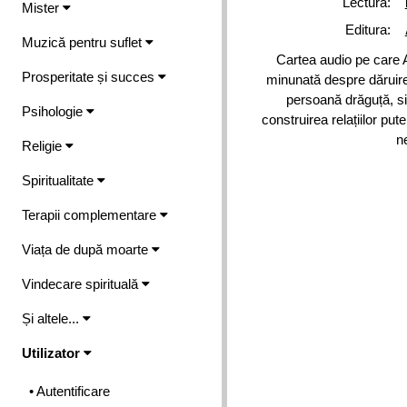
Lectura:
Mister
Editura:
Muzică pentru suflet
Cartea audio pe care 
Prosperitate și succes
minunată despre dăruire.
persoană drăguță, si
Psihologie
construirea relațiilor p
n
Religie
Spiritualitate
Terapii complementare
Viața de după moarte
Vindecare spirituală
Și altele...
Utilizator
• Autentificare