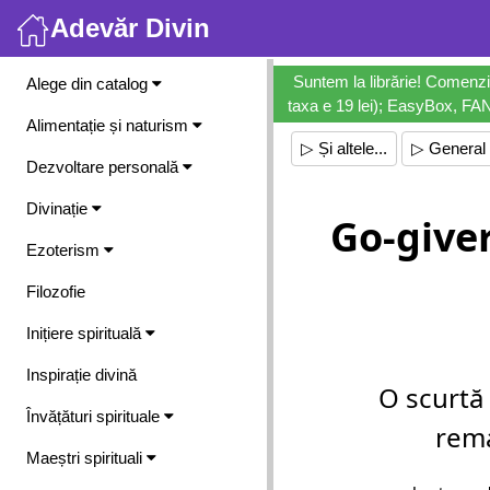
Adevăr Divin
Meniu
Suntem la librărie! Comenzi
Alege din catalog
taxa e 19 lei); EasyBox, FANb
Alimentație și naturism
▷ Și altele...
▷ General
Dezvoltare personală
Divinație
Go-give
Ezoterism
Filozofie
Inițiere spirituală
Inspirație divină
O scurtă
Învățături spirituale
rema
Maeștri spirituali