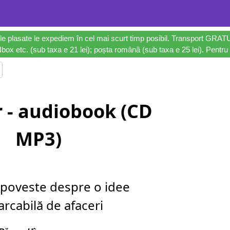
le plasate le expediem în cel mai scurt timp posibil. Transport GRAT
ox etc. (sub taxa e 21 lei); poșta română (sub taxa e 25 lei). Pentru 
r - audiobook (CD
MP3)
 poveste despre o idee
rcabilă de afaceri