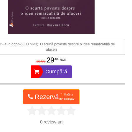
r - audiobook (CD MP3): O scurtă poveste despre o idee remarcabilă de
afaceri
29
.64
RON
38.00
Cumpără
în librăria
Rezervă
din
Brașov
0
review-uri