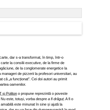
arte, dar s-a transformat, în timp, într-o
carte la consilii executive, de la firme de
ugăciune, de la conglomerate energetice la
a manageri de pizzerii la profesori universitari, au
at că „a funcționat”. Cei doi autori au primit
partea oamenilor.
 și Politon
o propune reprezintă o poveste
 Nu este, totuși, vorba despre
a fi drăguț
. A fi o
amabilă este minunat în sine și ajută la
ternice, dar nu va face din dumneavoastră în mod