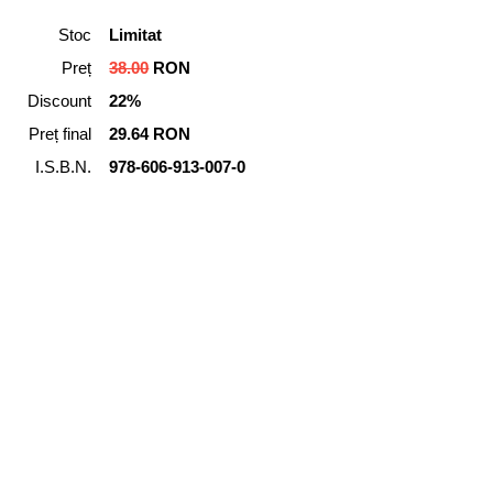
Stoc
Limitat
Preț
38.00
RON
Discount
22%
Preț final
29.64 RON
I.S.B.N.
978-606-913-007-0