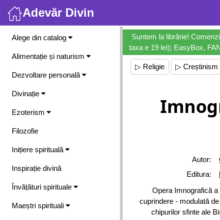
Adevăr Divin
Meniu
Suntem la librărie! Comenzi
Alege din catalog
taxa e 19 lei); EasyBox, FANb
Alimentație și naturism
▷ Religie
▷ Creștinism
Dezvoltare personală
Divinație
Imnogra
Ezoterism
Filozofie
Inițiere spirituală
Autor:
Inspirație divină
Editura:
Învățături spirituale
Opera Imnografică a p
cuprindere - modulată de i
Maeștri spirituali
chipurilor sfinte ale B