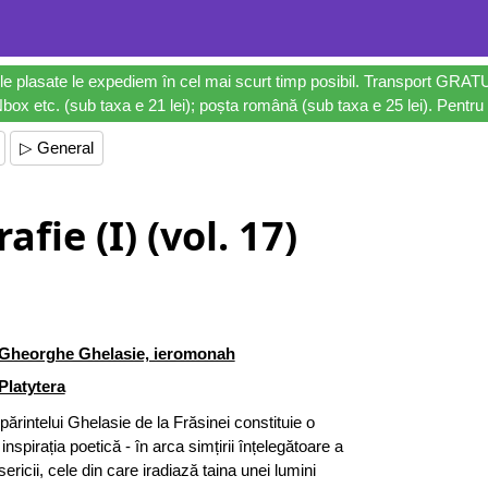
le plasate le expediem în cel mai scurt timp posibil. Transport GRAT
ox etc. (sub taxa e 21 lei); poșta română (sub taxa e 25 lei). Pentru 
▷ General
fie (I) (vol. 17)
Gheorghe Ghelasie, ieromonah
Platytera
ărintelui Ghelasie de la Frăsinei constituie o
nspirația poetică - în arca simțirii înțelegătoare a
isericii, cele din care iradiază taina unei lumini