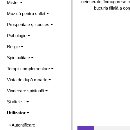
neînserate, înmuguresc rod
Mister
bucuria filială a co
Muzică pentru suflet
Prosperitate și succes
Psihologie
Religie
Spiritualitate
Terapii complementare
Viața de după moarte
Vindecare spirituală
Și altele...
Utilizator
• Autentificare