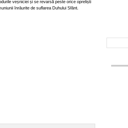
urile veșniciei și se revarsă peste orice opreliști
muniunii înrâurite de suflarea Duhului Sfânt.