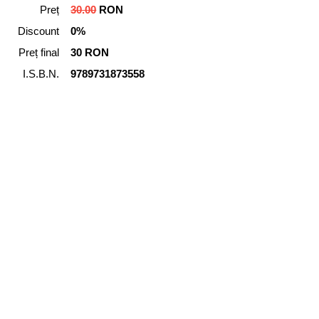
Preț
30.00
RON
Discount
0%
Preț final
30 RON
I.S.B.N.
9789731873558