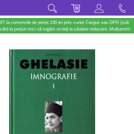
UIT la comenzile de peste 190 lei prin: curier Cargus sau DPD (sub
cărți la prețuri mici vă rugăm scrieți la căutare reducere. Mulțumim!