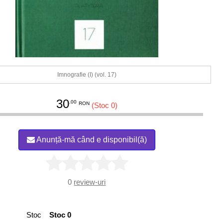
Imnografie (I) (vol. 17)
30
.00
RON
(Stoc 0)
Anunță-mă când e disponibil(ă)
0
review-uri
Stoc
Stoc 0