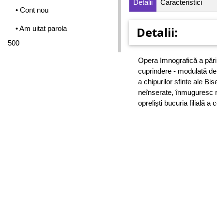
Detalii
Caracteristici
• Cont nou
• Am uitat parola
Detalii:
500
Opera Imnografică a părin
cuprindere - modulată de i
a chipurilor sfinte ale Bis
neînserate, înmuguresc ro
opreliști bucuria filială a