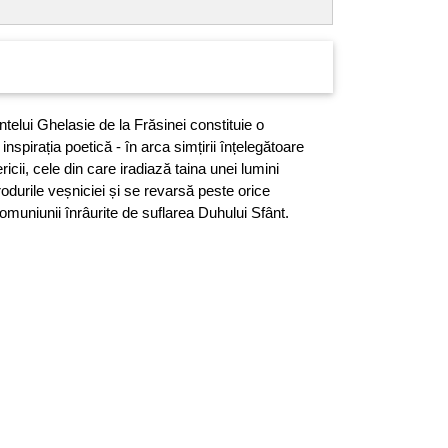
telui Ghelasie de la Frăsinei constituie o
nspirația poetică - în arca simțirii înțelegătoare
ericii, cele din care iradiază taina unei lumini
durile veșniciei și se revarsă peste orice
 comuniunii înrâurite de suflarea Duhului Sfânt.