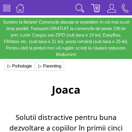
Suntem la librărie! Comenzile plasate le expediem în cel mai scurt
timp posibil. Transport GRATUIT la comenzile de peste 190 lei
prin: curier Cargus sau DPD (sub taxa e 19 lei); EasyBox,
FANbox etc. (sub taxa e 21 lei); poșta română (sub taxa e 25 lei).
Pentru cărți la prețuri mici vă rugăm scrieți la căutare reducere.
Mulțumim!
▷ Psihologie
▷ Parenting
Joaca
Solutii distractive pentru buna
dezvoltare a copiilor în primii cinci