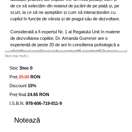
de ce să selectăm din noianul de jucării de pe piață și, pe
scurt, la ce să ne așteptăm și cum să interacționăm cu
copilul în funcție de vârsta și de pragul său de dezvoltare.
Considerată a fi expertul Nr. 1 al Regatului Unit în materie
de dezvoltarea copiilor, Dr. Amanda Gummer are o
experiență de peste 20 de ani în consilierea psihologică a
părinților și copiilor și este o prezență constantă în mass-
Vezi mai mult ▷
media britanică.
Stoc
Stoc 0
Preț
29.00
RON
Discount
15%
Preț final
24.65 RON
I.S.B.N.
978-606-719-811-9
Notează