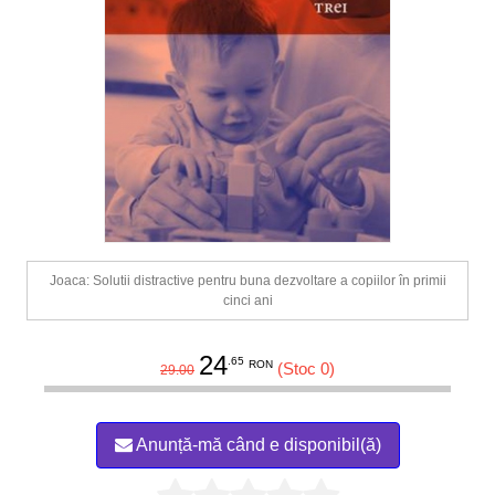
Joaca: Solutii distractive pentru buna dezvoltare a copiilor în primii
cinci ani
24
.65
RON
(Stoc 0)
29.00
Anunță-mă când e disponibil(ă)