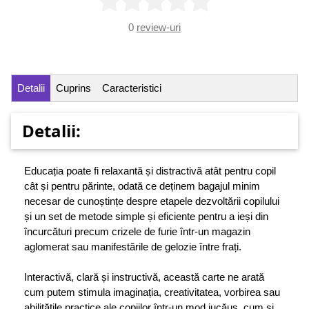
0
review-uri
Detalii
Cuprins
Caracteristici
Detalii:
Educația poate fi relaxantă și distractivă atât pentru copil
cât și pentru părinte, odată ce deținem bagajul minim
necesar de cunoștințe despre etapele dezvoltării copilului
și un set de metode simple și eficiente pentru a ieși din
încurcături precum crizele de furie într-un magazin
aglomerat sau manifestările de gelozie între frați.
Interactivă, clară și instructivă, această carte ne arată
cum putem stimula imaginația, creativitatea, vorbirea sau
abilitățile practice ale copiilor într-un mod jucăuș, cum și