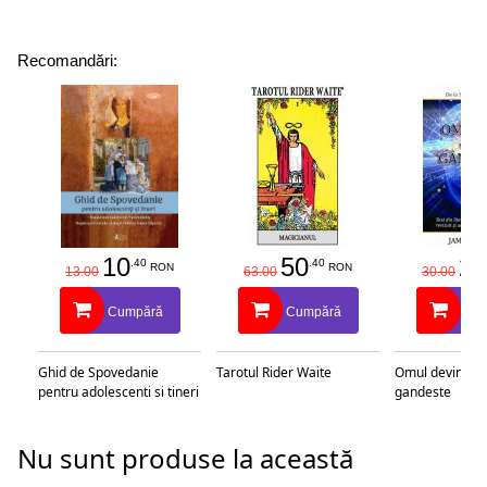
Recomandări:
10
50
25
.40
.40
RON
RON
13.00
63.00
30.00
Cumpără
Cumpără
Cu
Ghid de Spovedanie
Tarotul Rider Waite
Omul devine c
pentru adolescenti si tineri
gandeste
Nu sunt produse la această