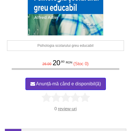
Psihologia scolarului greu educabil
20
.80
RON
(Stoc 0)
26.00
Anunță-mă când e disponibil(ă)
0
review-uri