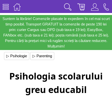
Suntem la librărie! Comenzile plasate le expediem în cel mai scurt
timp posibil. Transport GRATUIT la comenzile de peste 190 lei
prin: curier Cargus sau DPD (sub taxa e 19 lei); EasyBox,
FANbox etc. (sub taxa e 21 lei); poșta română (sub taxa e 25 lei).
Pentru cărți la prețuri mici vă rugăm scrieți la căutare reducere.
Mulțumim!
▷ Psihologie
▷ Parenting
Psihologia scolarului
greu educabil