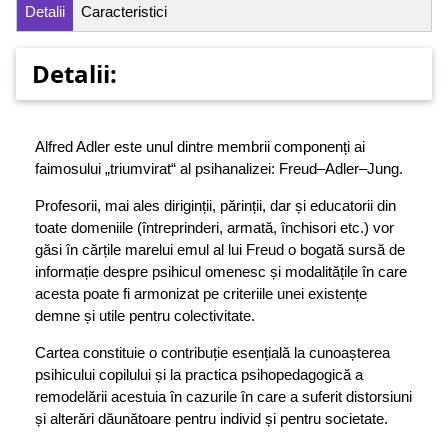
Detalii
Caracteristici
Detalii:
Alfred Adler este unul dintre membrii componenți ai
faimosului „triumvirat“ al psihanalizei: Freud–Adler–Jung.
Profesorii, mai ales diriginții, părinții, dar și educatorii din
toate domeniile (întreprinderi, armată, închisori etc.) vor
găsi în cărțile marelui emul al lui Freud o bogată sursă de
informație despre psihicul omenesc și modalitățile în care
acesta poate fi armonizat pe criteriile unei existențe
demne și utile pentru colectivitate.
Cartea constituie o contribuție esențială la cunoașterea
psihicului copilului și la practica psihopedagogică a
remodelării acestuia în cazurile în care a suferit distorsiuni
și alterări dăunătoare pentru individ și pentru societate.