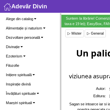
Adevăr Divin
Meniu
Suntem la librărie! Comenzi
Alege din catalog
taxa e 19 lei); EasyBox, FANb
Alimentație și naturism
▷ Mister
▷ General
Dezvoltare personală
Divinație
Un pali
Ezoterism
Filozofie
viziunea asupra
Inițiere spirituală
Inspirație divină
Autor:
Învățături spirituale
Editura:
Maeștri spirituali
Sagan se intoarce iar si ia
noastra nesecata cu p