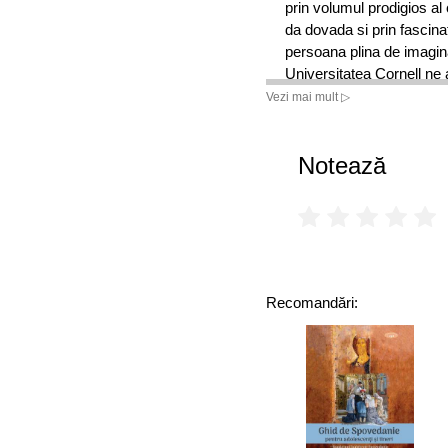
prin volumul prodigios al 
da dovada si prin fascinat
persoana plina de imagina
Universitatea Cornell ne a
spectacol de zile mari.
Vezi mai mult ▷
In volumul Cosmos, astr
magnificul mister al univ
Notează
oameni de pe intreaga pla
continuare uimitoare a C
revolutionara prin spatiu 
Facand un periplu prin si
chiar mai departe, Sagan 
astronomice, un rezumat c
Recomandări:
si face o trecere in revist
viitorul imaginar al umani
inghitit de Soare, oamenii
peisajul.
Charisma lui Carl Sagan c
prin volumul prodigios al 
da dovada si prin fascinat