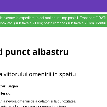
le plasate le expediem în cel mai scurt timp posibil. Transport GRAT
ox etc. (sub taxa e 21 lei); poșta română (sub taxa e 25 lei). Pentru 
d punct albastru
 viitorului omenirii in spatiu
Carl Sagan
Herald
r la nevoia omenirii de a calatori si la curiozitatea
rivire la locul pe care il ocupam in univers.