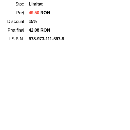
Stoc
Limitat
Preț
49.50
RON
Discount
15%
Preț final
42.08 RON
I.S.B.N.
978-973-111-597-9