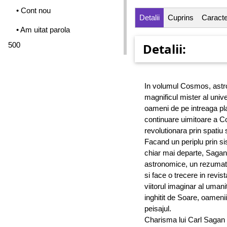
• Cont nou
Detalii
Cuprins
Caracter
• Am uitat parola
500
Detalii:
In volumul Cosmos, astr
magnificul mister al univ
oameni de pe intreaga pla
continuare uimitoare a C
revolutionara prin spatiu 
Facand un periplu prin si
chiar mai departe, Sagan 
astronomice, un rezumat c
si face o trecere in revist
viitorul imaginar al umani
inghitit de Soare, oamenii
peisajul.
Charisma lui Carl Sagan c