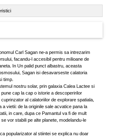
istici
onomul Carl Sagan ne-a permis sa intrezarim
ersului, facandu-l accesibil pentru milioane de
neta. In Un palid punct albastru, aceasta
osmosului, Sagan isi desavarseste calatoria
si timp.
stemul nostru solar, prin galaxia Calea Lactee si
pune cap la cap o istorie a descoperirilor
uprinzator al calatoriilor de explorare spatiala,
a a vietii: de la originile sale acvatice pana la
tatii, in care, dupa ce Pamantul va fi de mult
 se vor stabili pe alte planete, modelandu-le
a popularizator al stiintei se explica nu doar