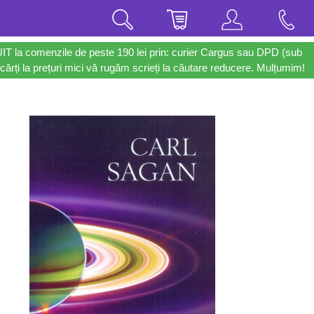
UIT la comenzile de peste 190 lei prin: curier Cargus sau DPD (sub
cărți la prețuri mici vă rugăm scrieți la căutare reducere. Mulțumim!