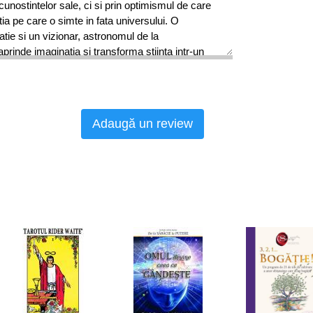
cunostintelor sale, ci si prin optimismul de care
ia pe care o simte in fata universului. O
tie si un vizionar, astronomul de la
prinde imaginatia si transforma stiinta intr-un
onomul Carl Sagan ne-a permis sa intrezarim
ersului, facandu-l accesibil pentru milioane de
Adaugă un review
neta. In Un palid punct albastru, aceasta
osmosului, Sagan isi desavarseste calatoria
si timp.
stemul nostru solar, prin galaxia Calea Lactee si
pune cap la cap o istorie a descoperirilor
uprinzator al calatoriilor de explorare spatiala,
a a vietii: de la originile sale acvatice pana la
tatii, in care, dupa ce Pamantul va fi de mult
 se vor stabili pe alte planete, modelandu-le
a popularizator al stiintei se explica nu doar
cunostintelor sale, ci si prin optimismul de care
ia pe care o simte in fata universului. O