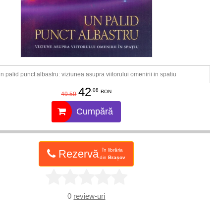
n palid punct albastru: viziunea asupra viitorului omenirii in spatiu
42
.08
RON
49.50
Cumpără
în librăria
Rezervă
din
Brașov
0
review-uri