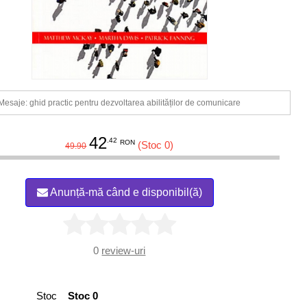
Mesaje: ghid practic pentru dezvoltarea abilităților de comunicare
42
.42
RON
(Stoc 0)
49.90
Anunță-mă când e disponibil(ă)
0
review-uri
Stoc
Stoc 0