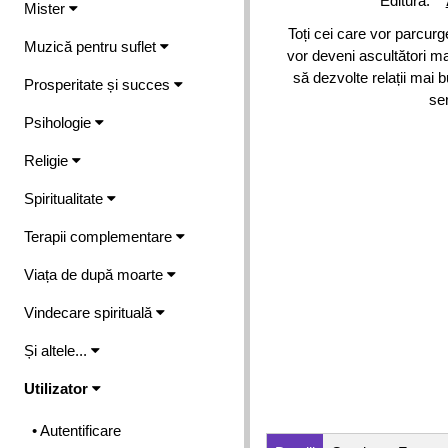
Editura:
Mister
Toți cei care vor parcurg
Muzică pentru suflet
vor deveni ascultători mai
să dezvolte relații mai b
Prosperitate și succes
ser
Psihologie
Religie
Spiritualitate
Terapii complementare
Viața de după moarte
Vindecare spirituală
Și altele...
Utilizator
• Autentificare