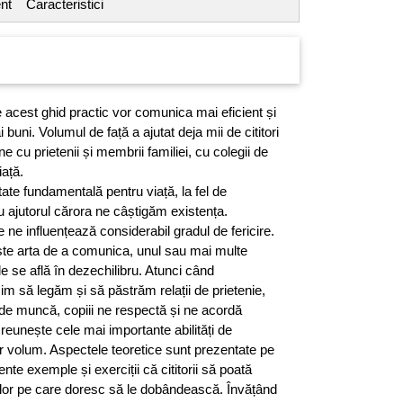
nt
Caracteristici
e acest ghid practic vor comunica mai eficient și
 buni. Volumul de față a ajutat deja mii de cititori
ne cu prietenii și membrii familiei, cu colegii de
iață.
ate fundamentală pentru viață, la fel de
cu ajutorul cărora ne câștigăm existența.
ne influențează considerabil gradul de fericire.
te arta de a comunica, unul sau mai multe
e se află în dezechilibru. Atunci când
m să legăm și să păstrăm relații de prietenie,
 de muncă, copiii ne respectă și ne acordă
reunește cele mai importante abilități de
r volum. Aspectele teoretice sunt prezentate pe
iente exemple și exerciții că cititorii să poată
ților pe care doresc să le dobândească. Învățând