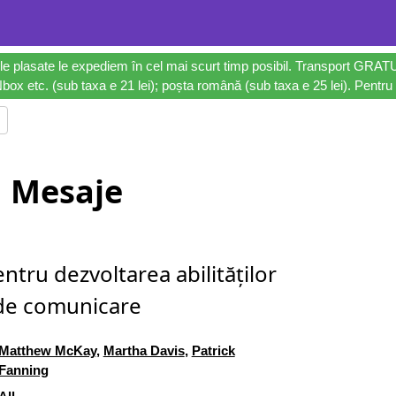
le plasate le expediem în cel mai scurt timp posibil. Transport GRAT
ox etc. (sub taxa e 21 lei); poșta română (sub taxa e 25 lei). Pentru 
Mesaje
ntru dezvoltarea abilităților
de comunicare
Matthew McKay
,
Martha Davis
,
Patrick
Fanning