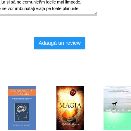
n jur și să ne comunicăm ideile mai limpede,
ne vor îmbunătăți viață pe toate planurile.
pului
ntru comunicarea în cuplu
conflicte
familiei
e din cadrul grupului
Adaugă un review
tea de a vorbi în public
interviu de angajare