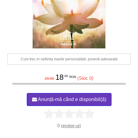
Cum trec in nefiinta marile personalitati: povesti adevarate
18
.00
RON
(Stoc 0)
20.00
Anunță-mă când e disponibil(ă)
0
review-uri