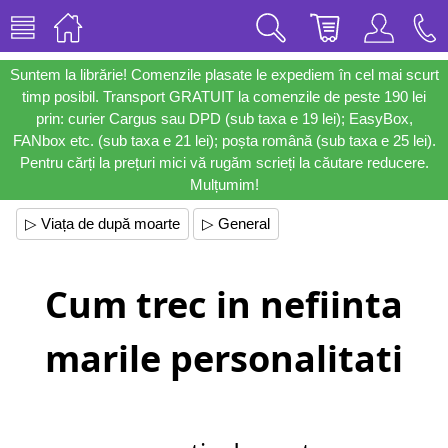
Suntem la librărie! Comenzile plasate le expediem în cel mai scurt
timp posibil. Transport GRATUIT la comenzile de peste 190 lei
prin: curier Cargus sau DPD (sub taxa e 19 lei); EasyBox,
FANbox etc. (sub taxa e 21 lei); poșta română (sub taxa e 25 lei).
Pentru cărți la prețuri mici vă rugăm scrieți la căutare reducere.
Mulțumim!
▷ Viața de după moarte
▷ General
Cum trec in nefiinta
marile personalitati