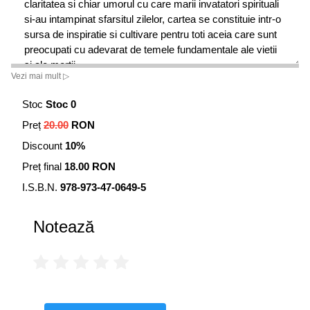
claritatea si chiar umorul cu care marii invatatori spirituali
si-au intampinat sfarsitul zilelor, cartea se constituie intr-o
sursa de inspiratie si cultivare pentru toti aceia care sunt
preocupati cu adevarat de temele fundamentale ale vietii
si ale mortii.
Vezi mai mult ▷
Cartea
Cum trec in nefiinta marile personalitati
mi-a oferit
Stoc
Stoc 0
o lectie profunda. Asa cum am trait, la fel voi muri.
Preț
20.00
RON
Aceasta carte este un ghid simplu, dar convingator pentru
oamenii care infrunta fie viata, fie moartea.
Discount
10%
John Heider, autorul cartii
The Tao of Leadership
Preț final
18.00 RON
Cum trec in nefiinta marile personalitati este un volum de
I.S.B.N.
978-973-47-0649-5
mici dimensiuni, dar magic, ce ilustreaza demnitatea si
minunea prin care procesul mortii este intampinat de marii
Notează
intelepti ai lumii. Aduce un mesaj de esenta de pe urma
caruia fiecare dintre noi are de castigat si dezvaluie, cu
simplitate si luciditate, felul in care o viata dusa cu
intelepciune si compasiune duce la o moarte inteleapta si
incarcata de compasiune.
Glenn H. Mullin, autorul cartii
Death and Dying: The