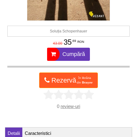
Soluția Schopenhauer
35
.69
RON
43.00
Cumpără
în librăria
Rezervă
din
Brașov
0
review-uri
Detalii
Caracteristici