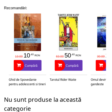
Recomandări:
10
50
25
.40
.40
RON
RON
13.00
63.00
30.00
Cumpără
Cumpără
Cu
Ghid de Spovedanie
Tarotul Rider Waite
Omul devine c
pentru adolescenti si tineri
gandeste
Nu sunt produse la această
categorie