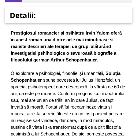
Detalii:
Prestigiosul romancier și psihiatru Irvin Yalom oferă
în acest roman una dintre cele mai minuțioase și
realiste descrieri ale terapiei de grup, alăturând
investigației pshihologice o savuroasă biografie a
filosofului german Arthur Schopenhauer.
O explorare a psihologiei, filosofiei și umanității,
Soluția
Schopenhauer
spune povestea lui Julius Hertzfeld, un
apreciat psihoterapeut care descoperă, la vârsta de 60 de
ani, că este pe moarte. Conform prognosticului doctorului
său, mai are un an de trăit, an în care Julius, de fapt,
învață să moară. Forțat să își reexamineze viața și
munca, acesta se reîntâlnește cu un fost pacient pe care
nu reușise să-l vindece, dar care, în mod miraculos,
susține că viața i s-a transformat după ce a citit filosofia
pesimistă a lui Schopenhauer. De aici pornește povestea