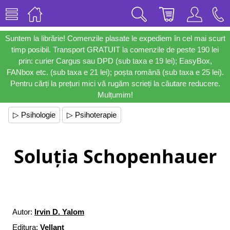
Suntem la librărie! Comenzile plasate le expediem în cel mai scurt
timp posibil. Transport GRATUIT la comenzile de peste 190 lei
prin: curier Cargus sau DPD (sub taxa e 19 lei); EasyBox,
FANbox etc. (sub taxa e 21 lei); poșta română (sub taxa e 25 lei).
Pentru cărți la prețuri mici vă rugăm scrieți la căutare reducere.
Mulțumim!
▷ Psihologie
▷ Psihoterapie
Soluția Schopenhauer
Autor:
Irvin D. Yalom
Editura:
Vellant