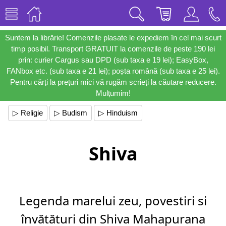
Suntem la librărie! Comenzile plasate le expediem în cel mai scurt
timp posibil. Transport GRATUIT la comenzile de peste 190 lei
prin: curier Cargus sau DPD (sub taxa e 19 lei); EasyBox,
FANbox etc. (sub taxa e 21 lei); poșta română (sub taxa e 25 lei).
Pentru cărți la prețuri mici vă rugăm scrieți la căutare reducere.
Mulțumim!
▷ Religie
▷ Budism
▷ Hinduism
Shiva
Legenda marelui zeu, povestiri si
învătături din Shiva Mahapurana