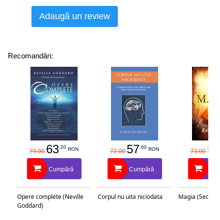
Adaugă un review
Recomandări:
63
57
58
.20
.60
RON
RON
79.00
72.00
73.00
Cumpără
Cumpără
Cu
Opere complete (Neville
Corpul nu uita niciodata
Magia (Secretu
Goddard)