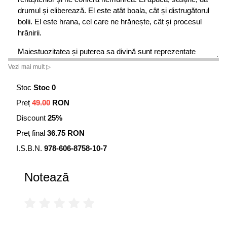
drumul și eliberează. El este atât boala, cât și distrugătorul
bolii. El este hrana, cel care ne hrănește, cât și procesul
hrănirii.
Maiestuozitatea și puterea sa divină sunt reprezentate
prin descrieri simbolice și totodată extrem de realistice,
Vezi mai mult ▷
prezentând atât o imagine impresionantă, îndepărtată,
distantă și rece în fortăreața sa retrasă din munții
Stoc
Stoc 0
Himalaya, cât și una apropiată, binevoitoare și iubitoare,
Preț
49.00
RON
un simbol viu și vibrant al Absolutului.
Discount
25%
Preț final
36.75 RON
I.S.B.N.
978-606-8758-10-7
Notează