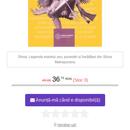
Shiva: Legenda marelui zeu, povestiri si învătături din Shiva
Mahapurana
36
.75
RON
(Stoc 0)
49.00
Anunță-mă când e disponibil(ă)
0
review-uri