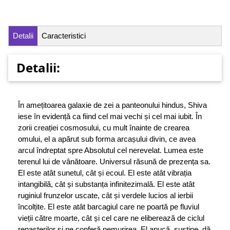
Detalii
Caracteristici
Detalii:
În amețitoarea galaxie de zei a panteonului hindus, Shiva
iese în evidență ca fiind cel mai vechi și cel mai iubit. În
zorii creației cosmosului, cu mult înainte de crearea
omului, el a apărut sub forma arcașului divin, ce avea
arcul îndreptat spre Absolutul cel nerevelat. Lumea este
terenul lui de vânătoare. Universul răsună de prezența sa.
El este atât sunetul, cât și ecoul. El este atât vibrația
intangibilă, cât și substanța infinitezimală. El este atât
ruginiul frunzelor uscate, cât și verdele lucios al ierbii
încolțite. El este atât barcagiul care ne poartă pe fluviul
vieții către moarte, cât și cel care ne eliberează de ciclul
renașterilor și ne conferă nemurirea. El apucă, susține, dă