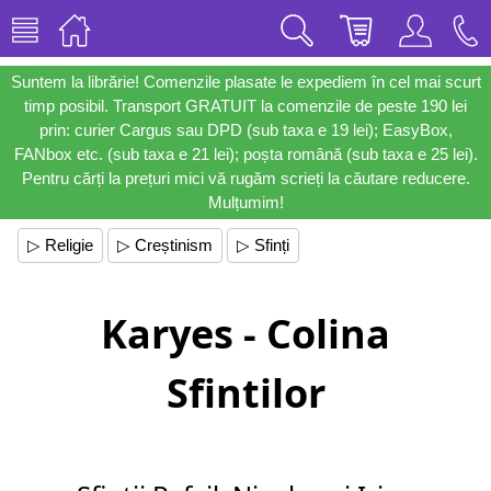
Suntem la librărie! Comenzile plasate le expediem în cel mai scurt
timp posibil. Transport GRATUIT la comenzile de peste 190 lei
prin: curier Cargus sau DPD (sub taxa e 19 lei); EasyBox,
FANbox etc. (sub taxa e 21 lei); poșta română (sub taxa e 25 lei).
Pentru cărți la prețuri mici vă rugăm scrieți la căutare reducere.
Mulțumim!
▷ Religie
▷ Creștinism
▷ Sfinți
Karyes - Colina
Sfintilor