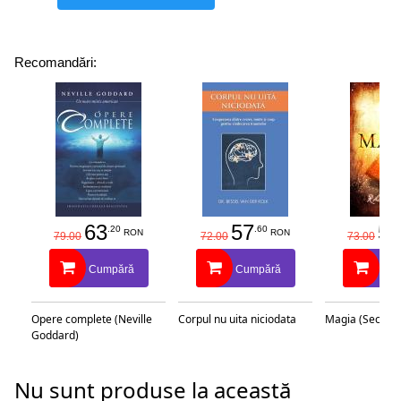
Recomandări:
63
57
58
.20
.60
RON
RON
79.00
72.00
73.00
Cumpără
Cumpără
Cu
Opere complete (Neville
Corpul nu uita niciodata
Magia (Secretu
Goddard)
Nu sunt produse la această