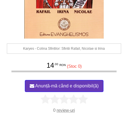
Karyes - Colina Sfintilor: Sfintii Rafail, Nicolae si Irina
14
.00
RON
(Stoc 0)
Anunță-mă când e disponibil(ă)
0
review-uri