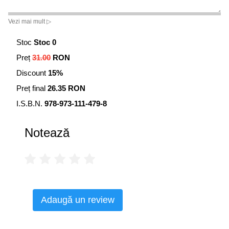
Vezi mai mult ▷
Stoc
Stoc 0
Preț
31.00
RON
Discount
15%
Preț final
26.35 RON
I.S.B.N.
978-973-111-479-8
Notează
Adaugă un review