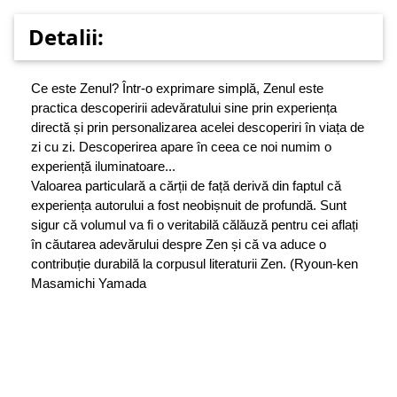
Detalii:
Ce este Zenul? Într-o exprimare simplă, Zenul este
practica descoperirii adevăratului sine prin experiența
directă și prin personalizarea acelei descoperiri în viața de
zi cu zi. Descoperirea apare în ceea ce noi numim o
experiență iluminatoare...
Valoarea particulară a cărții de față derivă din faptul că
experiența autorului a fost neobișnuit de profundă. Sunt
sigur că volumul va fi o veritabilă călăuză pentru cei aflați
în căutarea adevărului despre Zen și că va aduce o
contribuție durabilă la corpusul literaturii Zen. (Ryoun-ken
Masamichi Yamada