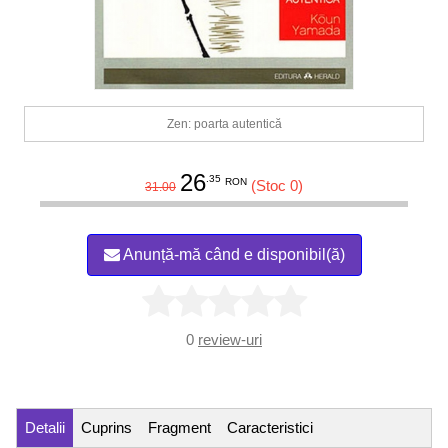
Zen: poarta autentică
26
.35
RON
(Stoc 0)
31.00
Anunță-mă când e disponibil(ă)
0
review-uri
Detalii
Cuprins
Fragment
Caracteristici