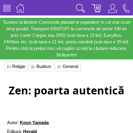
Suntem la librărie! Comenzile plasate le expediem în cel mai scurt
timp posibil. Transport GRATUIT la comenzile de peste 190 lei
prin: curier Cargus sau DPD (sub taxa e 19 lei); EasyBox,
FANbox etc. (sub taxa e 21 lei); poșta română (sub taxa e 25 lei).
Pentru cărți la prețuri mici vă rugăm scrieți la căutare reducere.
Mulțumim!
▷ Religie
▷ Budism
▷ General
Zen: poarta autentică
Autor:
Koun Yamada
Editura:
Herald