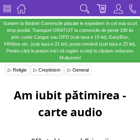
Suntem la librărie! Comenzile plasate le expediem în cel mai scurt
timp posibil. Transport GRATUIT la comenzile de peste 190 lei
prin: curier Cargus sau DPD (sub taxa e 19 lei); EasyBox,
FANbox etc. (sub taxa e 21 lei); poșta română (sub taxa e 25 lei).
Pentru cărți la prețuri mici vă rugăm scrieți la căutare reducere.
Mulțumim!
▷ Religie
▷ Creștinism
▷ General
Am iubit pătimirea -
carte audio