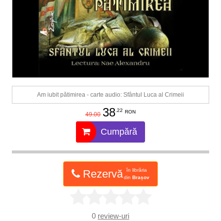
Am iubit pătimirea - carte audio: Sfântul Luca al Crimeii
38
.22
RON
49.00
Cumpără
în librăria
Rezervă
din
Brașov
0
review-uri