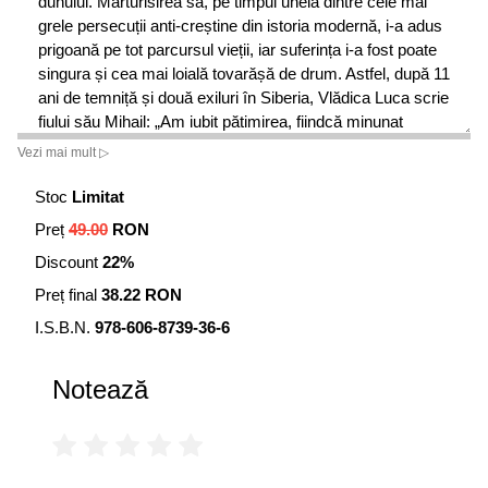
duhului. Mărturisirea sa, pe timpul uneia dintre cele mai
grele persecuții anti-creștine din istoria modernă, i-a adus
prigoană pe tot parcursul vieții, iar suferința i-a fost poate
singura și cea mai loială tovarășă de drum. Astfel, după 11
ani de temniță și două exiluri în Siberia, Vlădica Luca scrie
fiului său Mihail: „Am iubit pătimirea, fiindcă minunat
curățește sufletul.”
Vezi mai mult ▷
Citiți mai multe informații despre cartea audio ”Am iubit
Stoc
Limitat
pătimirea”
Preț
49.00
RON
Valentin (Vlădica) a fost hirotonit preot pe 2 februarie 1921.
Discount
22%
Apoi, în acele vremuri de prigoană pentru Biserica Rusă,
Preț final
38.22 RON
aceasta ducea lipsă de păstori, astfel Valentin a intrat în
monahism, a luat numele Luca și a fost hirotonit episcop.
I.S.B.N.
978-606-8739-36-6
Tatăl său era catolic, foarte evlavios. Mama sa nu mergea
Notează
la biserică, dar se ruga acasă cu osârdie. Cei doi frați ai
săi nu dădeau semne de religiozitate, totuși mergeau
mereu la scoaterea Epitafului și erau nelipsiți la Utrenia
Paștilor. Din copilărie, a avut pasiunea desenului,
absolvind odată cu gimnaziul, scoala de artă din Kiev.