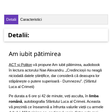
Detalii
Caracteristici
Detalii:
Am iubit pătimirea
ACT și Politon
vă propune Am iubit pătimirea, audiobook
în lectura actorului Nae Alexandru. „Credincioșii nu neagă
niciodată datele științifice, dar consideră că deasupra lor
stăpânește o putere superioară - Dumnezeu”. (Sfântul
Luca al Crimeii)
Pe durata a 6 ore și 42 de minute, veți asculta, în
limba
română
, autobiografia Sfântului Luca al Crimeii. Aceasta
vă prezintă ce înseamnă a înfrunta valurile vieții cu armele