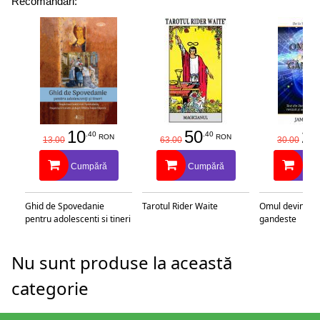
Recomandări:
10
50
25
.40
.40
RON
RON
13.00
63.00
30.00
Cumpără
Cumpără
Cu
Ghid de Spovedanie
Tarotul Rider Waite
Omul devine c
pentru adolescenti si tineri
gandeste
Nu sunt produse la această
categorie