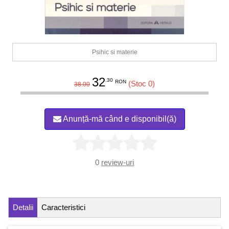
Psihic si materie
32
.30
RON
(Stoc 0)
38.00
Anunță-mă când e disponibil(ă)
0
review-uri
Detalii
Caracteristici