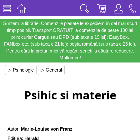
Suntem la librărie! Comenzile plasate le expediem în cel mai scurt
timp posibil. Transport GRATUIT la comenzile de peste 190 lei
prin: curier Cargus sau DPD (sub taxa e 19 lei); EasyBox,
FANbox etc. (sub taxa e 21 lei); poșta română (sub taxa e 25 lei).
Pentru cărți la prețuri mici vă rugăm scrieți la căutare reducere.
Mulțumim!
▷ Psihologie
▷ General
Psihic si materie
Autor:
Marie-Louise von Franz
Editura:
Herald