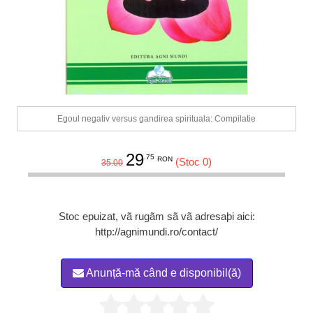
Egoul negativ versus gandirea spirituala: Compilatie
29
.75
RON
(Stoc 0)
35.00
Stoc epuizat, vã rugãm sã vã adresaþi aici:
http://agnimundi.ro/contact/
Anunță-mă când e disponibil(ă)