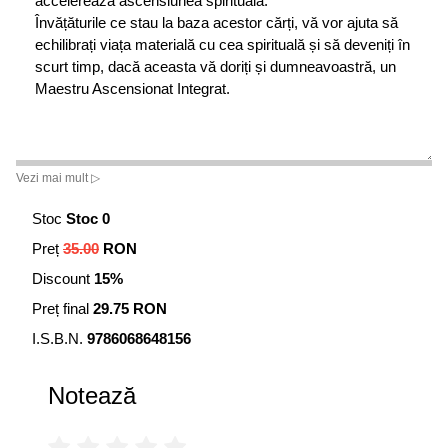
accelerează ascensiunea spirituală.
Învățăturile ce stau la baza acestor cărți, vă vor ajuta să
echilibrați viața materială cu cea spirituală și să deveniți în
scurt timp, dacă aceasta vă doriți și dumneavoastră, un
Maestru Ascensionat Integrat.
Vezi mai mult ▷
Stoc
Stoc 0
Preț
35.00
RON
Discount
15%
Preț final
29.75 RON
I.S.B.N.
9786068648156
Notează