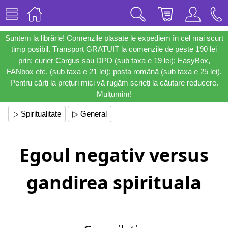
Suntem la librărie! Comenzile plasate le expediem în cel mai scurt
timp posibil. Transport GRATUIT la comenzile de peste 190 lei
prin: curier Cargus sau DPD (sub taxa e 19 lei); EasyBox,
FANbox etc. (sub taxa e 21 lei); poșta română (sub taxa e 25 lei).
Pentru cărți la prețuri mici vă rugăm scrieți la căutare reducere.
Mulțumim!
▷ Spiritualitate
▷ General
Egoul negativ versus
gandirea spirituala