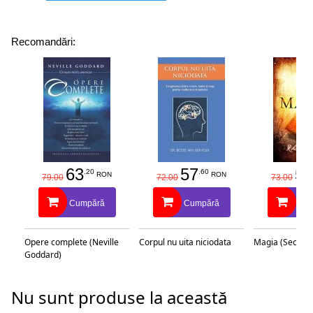
Recomandări:
63
57
58
.20
.60
RON
RON
79.00
72.00
73.00
Cumpără
Cumpără
Cu
Opere complete (Neville
Corpul nu uita niciodata
Magia (Secretu
Goddard)
Nu sunt produse la această