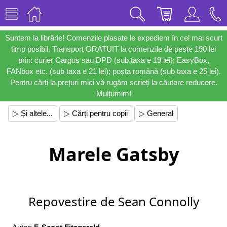
Suntem la librărie! Comenzile plasate le expediem în cel mai scurt
timp posibil. Transport GRATUIT la comenzile de peste 190 lei
prin: curier Cargus sau DPD (sub taxa e 19 lei); EasyBox,
FANbox etc. (sub taxa e 21 lei); poșta română (sub taxa e 25 lei).
Pentru cărți la prețuri mici vă rugăm scrieți la căutare reducere.
Mulțumim!
▷ Și altele...
▷ Cărți pentru copii
▷ General
Marele Gatsby
Repovestire de Sean Connolly