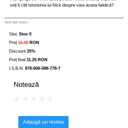
veți fi citit istorisirea lui Nick despre vara aceea fatidică?
Vezi mai mult ▷
Stoc
Stoc 0
Preț
15.00
RON
Discount
25%
Preț final
11.25 RON
I.S.B.N.
978-606-588-778-7
Notează
Adaugă un review