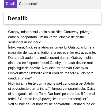
Detalii
Caracteristici
Detalii:
Gatsby, misteriosul vecin al lui Nick Carraway, privește
către o îndepărtată lumină verde, dincolo de golful
scufundat în întuneric.
Într-o vară, Nick este atras în lumea lui Gatsby, o lume a
mașinilor de lux, a iahturilor și a petrecerilor extravagante.
Dar cu cât aude mai multe lucruri despre Gatsby – chiar
din ceea ce îi spune însuși Gatsby – cu atât devine mai
puțin sigur de adevăr. A studiat într-adevăr Gatsby la
Universitatea Oxford? A fost erou de război? A ucis oare
cândva un om?
Nick își amintește cum a ajuns să-l cunoască pe Gatsby
și povestește cum a intrat în lumea verișoarei sale, Daisy,
și a bogatului ei soț, Tom. Dar banii pe care-i au îi fac mai
fericiți? Cum se leagă poveștile tuturor personajelor?
Veți ajunge să-l cunoașteți pe adevăratul Gatsby după ce