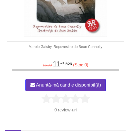
Marele Gatsby: Repovestire de Sean Connolly
11
.25
RON
(Stoc 0)
15.00
Anunță-mă când e disponibil(ă)
0
review-uri