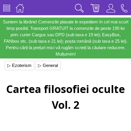
Suntem la librărie! Comenzile plasate le expediem în cel mai scurt
timp posibil. Transport GRATUIT la comenzile de peste 190 lei
prin: curier Cargus sau DPD (sub taxa e 19 lei); EasyBox,
FANbox etc. (sub taxa e 21 lei); poșta română (sub taxa e 25 lei).
Pentru cărți la prețuri mici vă rugăm scrieți la căutare reducere.
Mulțumim!
▷ Ezoterism
▷ General
Cartea filosofiei oculte
Vol. 2