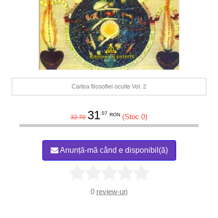
Cartea filosofiei oculte Vol. 2
31
.07
RON
(Stoc 0)
32.70
Anunță-mă când e disponibil(ă)
0
review-uri