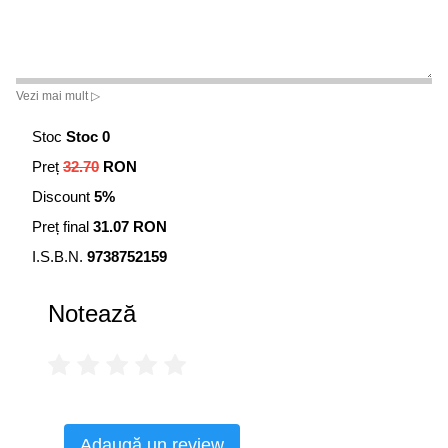
Vezi mai mult ▷
Stoc
Stoc 0
Preț
32.70
RON
Discount
5%
Preț final
31.07 RON
I.S.B.N.
9738752159
Notează
Adaugă un review