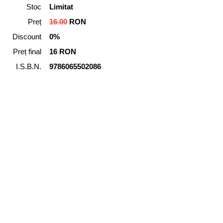
Stoc
Limitat
Preț
16.00
RON
Discount
0%
Preț final
16 RON
I.S.B.N.
9786065502086