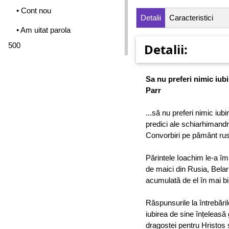
• Cont nou
Detalii
Caracteristici
• Am uitat parola
500
Detalii:
Sa nu preferi nimic iubi
Parr
...să nu preferi nimic iubi
predici ale schiarhimandr
Convorbiri pe pământ ru
Părintele Ioachim le-a împ
de maici din Rusia, Belaru
acumulată de el în mai b
Răspunsurile la întrebări
iubirea de sine înțeleasă 
dragostei pentru Hristos 