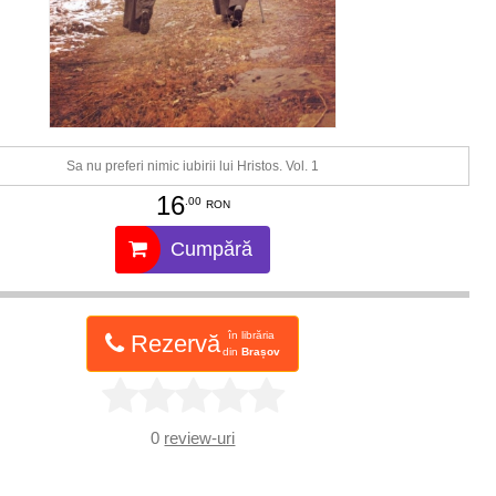
Sa nu preferi nimic iubirii lui Hristos. Vol. 1
16
.00
RON
Cumpără
în librăria
Rezervă
din
Brașov
0
review-uri