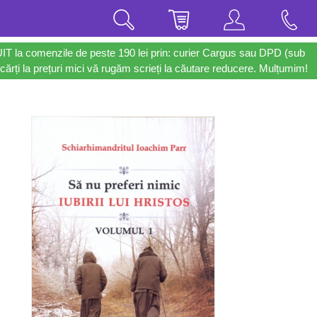
UIT la comenzile de peste 190 lei prin: curier Cargus sau DPD (sub
cărți la prețuri mici vă rugăm scrieți la căutare reducere. Mulțumim!