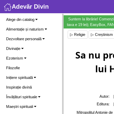
Adevăr Divin
Meniu
Suntem la librărie! Comenzi
Alege din catalog
taxa e 19 lei); EasyBox, FANb
Alimentație și naturism
▷ Religie
▷ Creștinism
Dezvoltare personală
Divinație
Sa nu pre
Ezoterism
lui 
Filozofie
Inițiere spirituală
Inspirație divină
Autor:
Învățături spirituale
Editura:
Maeștri spirituali
Mitropolitul Antonie d