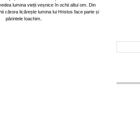
ea lumina vieții veșnice în ochii altui om. Din
ii cărora licărește lumina lui Hristos face parte și
părintele Ioachim.