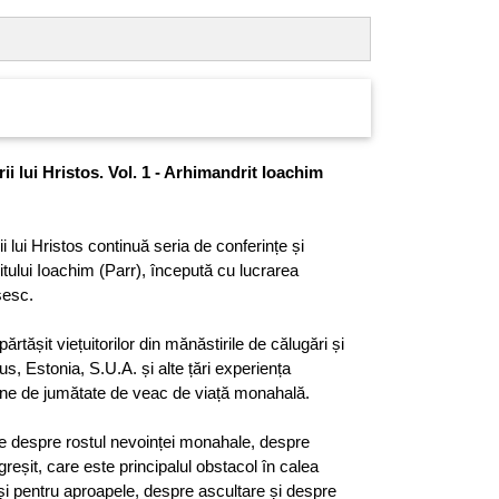
rii lui Hristos. Vol. 1 - Arhimandrit Ioachim
rii lui Hristos continuă seria de conferințe și
itului Ioachim (Parr), începută cu lucrarea
sesc.
ărtășit viețuitorilor din mănăstirile de călugări și
s, Estonia, S.U.A. și alte țări experiența
ine de jumătate de veac de viață monahală.
le despre rostul nevoinței monahale, despre
greșit, care este principalul obstacol în calea
și pentru aproapele, despre ascultare și despre