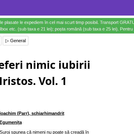
le plasate le expediem în cel mai scurt timp posibil. Transport GRAT
ox etc. (sub taxa e 21 lei); poșta română (sub taxa e 25 lei). Pentru 
▷ General
feri nimic iubirii
Hristos. Vol. 1
Ioachim (Parr), schiarhimandrit
Egumenița
e Suroj spunea că nimeni nu poate să creadă în