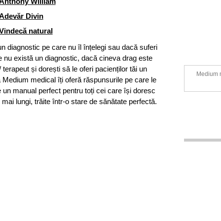
Anthony William
Adevăr Divin
Vindecă natural
un diagnostic pe care nu îl înțelegi sau dacă suferi
 nu există un diagnostic, dacă cineva drag este
terapeut și dorești să le oferi pacienților tăi un
Medium me
 Medium medical îți oferă răspunsurile pe care le
un manual perfect pentru toți cei care își doresc
 mai lungi, trăite într-o stare de sănătate perfectă.