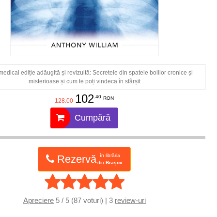
dical ediție adăugită și revizuită: Secretele din spatele bolilor cronice și
misterioase și cum te poți vindeca în sfârșit
102
.40
RON
128.00
Cumpără
în librăria
Rezervă
din
Brașov
Apreciere
5 / 5 (87 voturi) | 3
review-uri