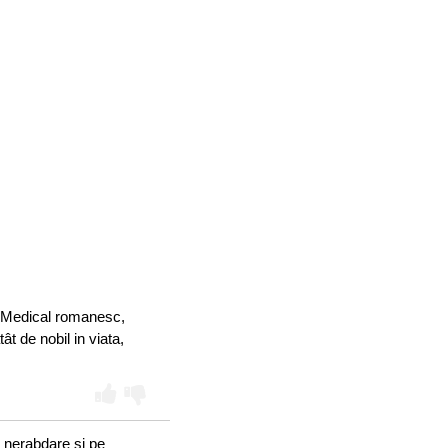
m Medical romanesc,
t de nobil in viata,
u nerabdare si pe