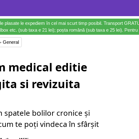
le plasate le expediem în cel mai scurt timp posibil. Transport GRAT
ox etc. (sub taxa e 21 lei); poșta română (sub taxa e 25 lei). Pentru 
▷ General
 medical editie
ta si revizuita
n spatele bolilor cronice și
cum te poți vindeca în sfârșit