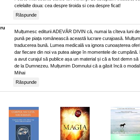
celelalte doua: cea despre tiroida si cea despre ficat!
Răspunde
dru
Mulțumesc editurii ADEVĂR DIVIN că, numai la cîteva luni de la
pună pe piața românească această lucrare curajoasă. Mulțu
traducerea bună. Lumea medicală va ignora cunoașterea oferi
dar fiecare din noi va putea alege în momentele de cumpănă.
a avut curajul să publice așa un material și că a fost demn s
de la Dumnezeu. Mulțumim Domnului că a găsit încă o modali
Mihai
Răspunde
menopauza