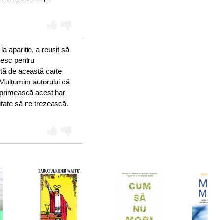
 apariție, a reușit să
mesc pentru
tă de această carte
 Mulțumim autorului că
ă primească acest har
tate să ne trezească.