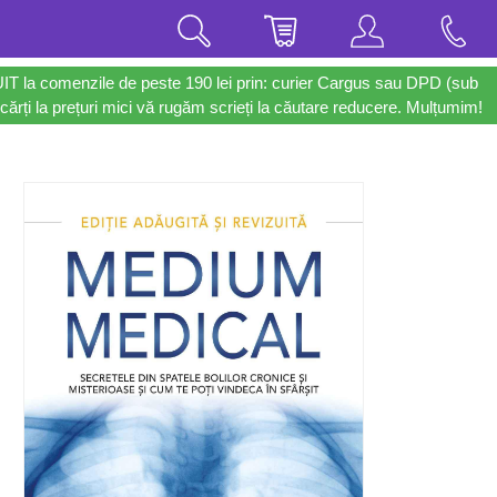
UIT la comenzile de peste 190 lei prin: curier Cargus sau DPD (sub
cărți la prețuri mici vă rugăm scrieți la căutare reducere. Mulțumim!