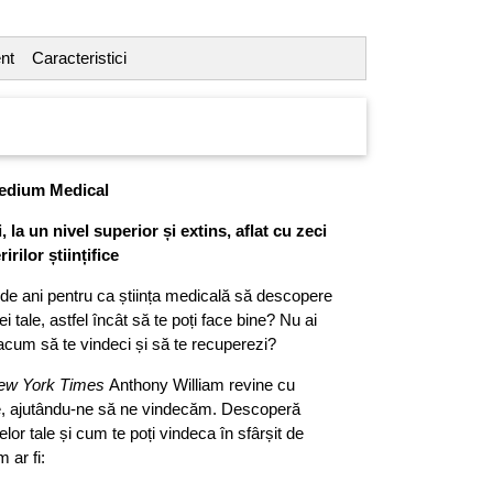
nt
Caracteristici
Medium Medical
 la un nivel superior și extins, aflat cu zeci
rilor științifice
 de ani pentru ca știința medicală să descopere
i tale, astfel încât să te poți face bine? Nu ai
r acum să te vindeci și să te recuperezi?
ew York Times
Anthony William revine cu
re, ajutându-ne să ne vindecăm. Descoperă
elor tale și cum te poți vindeca în sfârșit de
m ar fi: