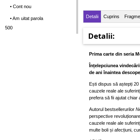
• Cont nou
Detalii
Cuprins
Fragme
• Am uitat parola
500
Detalii:
Prima carte din seria 
Înțelepciunea vindecării,
de ani înaintea descoperi
Ești dispus să aștepți 20
cauzele reale ale suferințe
prefera să fii ajutat chia
Autorul bestsellerurilor
N
perspective revoluționa
cauzele reale ale suferinț
multe boli și afecțiuni, cu