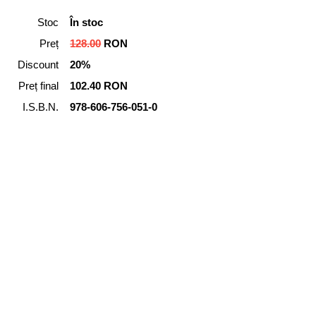
Stoc
În stoc
Preț
128.00
RON
Discount
20%
Preț final
102.40 RON
I.S.B.N.
978-606-756-051-0