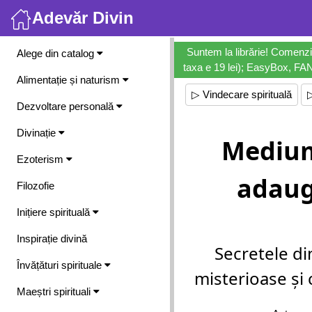
Adevăr Divin
Meniu
Suntem la librărie! Comenzi
Alege din catalog
taxa e 19 lei); EasyBox, FANb
Alimentație și naturism
▷ Vindecare spirituală
Dezvoltare personală
Divinație
Medium
Ezoterism
adaugi
Filozofie
Inițiere spirituală
Inspirație divină
Secretele di
Învățături spirituale
misterioase și 
Maeștri spirituali