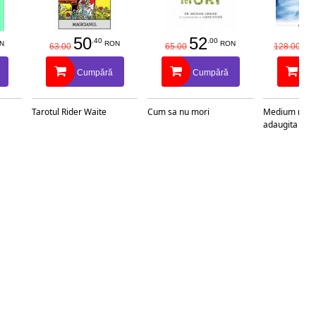
50
52
1
.40
.00
N
RON
RON
63.00
65.00
128.00
Cumpără
Cumpără
C
Tarotul Rider Waite
Cum sa nu mori
Medium medic
adaugita si re