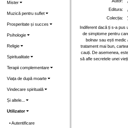
Autor:
Mister
Editura:
Muzică pentru suflet
Colecția:
Prosperitate și succes
Indiferent dacă ți s-a pus 
de simptome pentru care
Psihologie
bolnav sau ești medic / 
Religie
tratament mai bun, cartea
cauți. De asemenea, este 
Spiritualitate
să afle secretele unei vieți
Terapii complementare
Viața de după moarte
Vindecare spirituală
Și altele...
Utilizator
• Autentificare