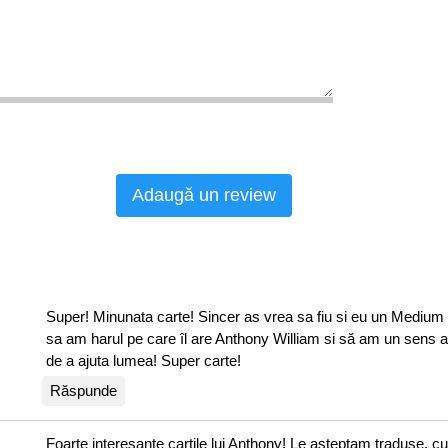
o-mandibulare și dureri ale maxilarelor
Adaugă un review
Super! Minunata carte! Sincer as vrea sa fiu si eu un Mediu
sa am harul pe care îl are Anthony William si să am un sens atâ
de a ajuta lumea! Super carte!
Răspunde
Foarte interesante cartile lui Anthony! Le asteptam traduse, c