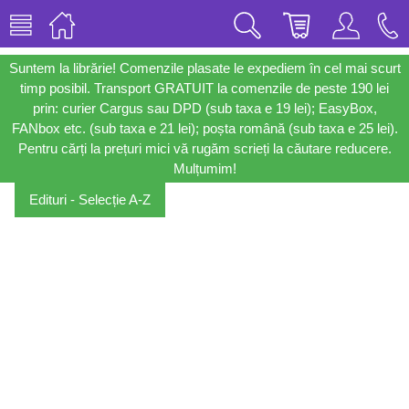
Suntem la librărie! Comenzile plasate le expediem în cel mai scurt
timp posibil. Transport GRATUIT la comenzile de peste 190 lei
prin: curier Cargus sau DPD (sub taxa e 19 lei); EasyBox,
FANbox etc. (sub taxa e 21 lei); poșta română (sub taxa e 25 lei).
Pentru cărți la prețuri mici vă rugăm scrieți la căutare reducere.
Mulțumim!
Edituri - Selecție A-Z