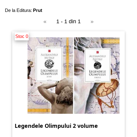
De la Editura:
Prut
«
1 - 1 din 1
»
Stoc 0
Legendele Olimpului 2 volume