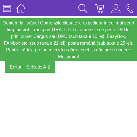
Suntem la librărie! Comenzile plasate le expediem în cel mai scurt
timp posibil. Transport GRATUIT la comenzile de peste 190 lei
prin: curier Cargus sau DPD (sub taxa e 19 lei); EasyBox,
FANbox etc. (sub taxa e 21 lei); poșta română (sub taxa e 25 lei).
Pentru cărți la prețuri mici vă rugăm scrieți la căutare reducere.
Mulțumim!
Edituri - Selecție A-Z