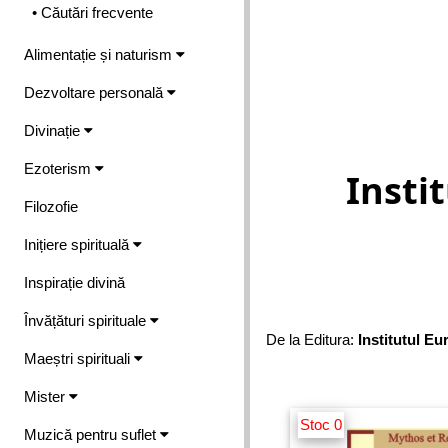
• Căutări frecvente
Alimentație și naturism
Dezvoltare personală
Divinație
Ezoterism
Insti
Filozofie
Inițiere spirituală
Inspirație divină
Învățături spirituale
De la Editura:
Institutul E
Maeștri spirituali
Mister
Stoc 0
Muzică pentru suflet