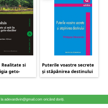
 Realitate si
Puterile voastre secrete
igia geto-
și stăpânirea destinului
il la adevardivin@gmail.com oricând doriți.