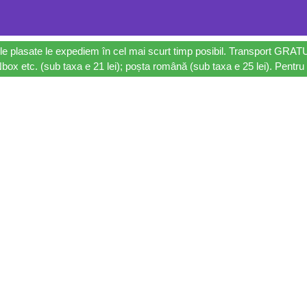
le plasate le expediem în cel mai scurt timp posibil. Transport GRAT
ox etc. (sub taxa e 21 lei); poșta română (sub taxa e 25 lei). Pentru 