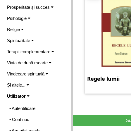
Prosperitate și succes
Psihologie
Religie
Spiritualitate
Terapii complementare
Viața de după moarte
Vindecare spirituală
Regele lumii
Și altele...
Utilizator
• Autentificare
• Cont nou
Su
• Am uitat parola