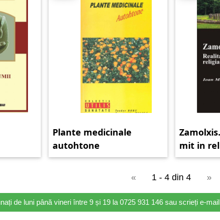
Plante medicinale
Zamolxis.
autohtone
mit in rel
dacilor
«
1 - 4 din 4
»
nați de luni până vineri între 9 și 19 la 0725 931 146 sau scrieți e-ma