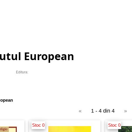
tutul European
Editura:
uropean
«
1 - 4 din 4
»
Stoc 0
Stoc 0