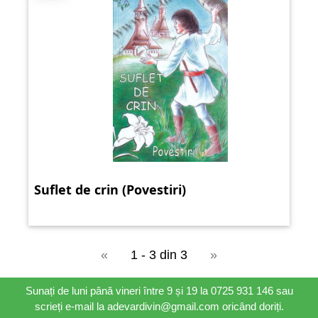
Suflet de crin (Povestiri)
«
1 - 3 din 3
»
Sunați de luni până vineri între 9 și 19 la 0725 931 146 sau
scrieți e-mail la adevardivin@gmail.com oricând doriți.