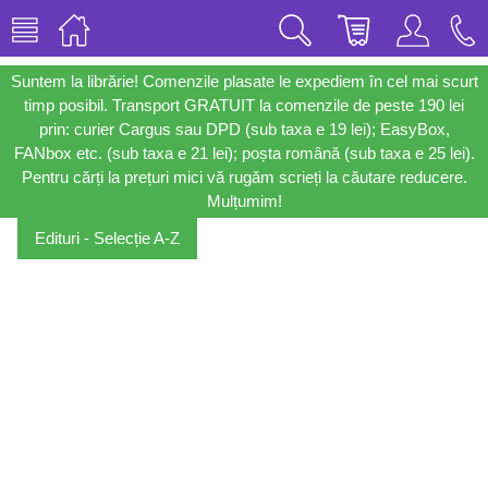
Suntem la librărie! Comenzile plasate le expediem în cel mai scurt
timp posibil. Transport GRATUIT la comenzile de peste 190 lei
prin: curier Cargus sau DPD (sub taxa e 19 lei); EasyBox,
FANbox etc. (sub taxa e 21 lei); poșta română (sub taxa e 25 lei).
Pentru cărți la prețuri mici vă rugăm scrieți la căutare reducere.
Mulțumim!
Edituri - Selecție A-Z