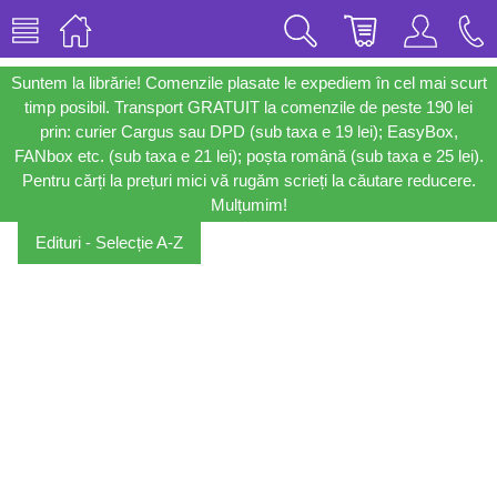
Suntem la librărie! Comenzile plasate le expediem în cel mai scurt
timp posibil. Transport GRATUIT la comenzile de peste 190 lei
prin: curier Cargus sau DPD (sub taxa e 19 lei); EasyBox,
FANbox etc. (sub taxa e 21 lei); poșta română (sub taxa e 25 lei).
Pentru cărți la prețuri mici vă rugăm scrieți la căutare reducere.
Mulțumim!
Edituri - Selecție A-Z