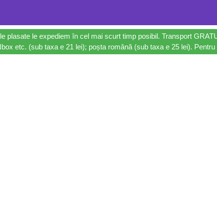
le plasate le expediem în cel mai scurt timp posibil. Transport GRAT
ox etc. (sub taxa e 21 lei); poșta română (sub taxa e 25 lei). Pentru 