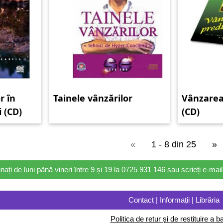
r în
Tainele vânzărilor
Vânzarea 
i (CD)
(CD)
«
1 - 8 din 25
»
nați de luni până vineri între 9 și 19 la 0725 931 146 sau scrieți e-ma
Contact | Informații | Librăria
Politica de retur și de restituire a ba