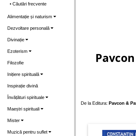
• Căutări frecvente
Alimentație și naturism
Dezvoltare personală
Divinație
Ezoterism
Pavcon
Filozofie
Inițiere spirituală
Inspirație divină
Învățături spirituale
De la Editura:
Pavcon & Pa
Maeștri spirituali
Mister
Muzică pentru suflet