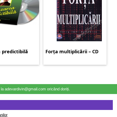
predictibilă
Forța multiplicării – CD
il la adevardivin@gmail.com oricând doriți.
nilor