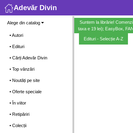
Adevăr Divin
Meniu
Suntem la librărie! Comenzi
Alege din catalog
taxa e 19 lei); EasyBox, FANb
• Autori
Edituri - Selecție A-Z
• Edituri
• Cărți Adevăr Divin
• Top vânzări
• Noutăți pe site
• Oferte speciale
• În viitor
• Retipăriri
• Colecții