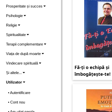
Prosperitate și succes
Psihologie
Religie
Spiritualitate
Terapii complementare
Viața de după moarte
Vindecare spirituală
Fă-ți o echipă și
Și altele...
îmbogățește-te!
audio
Utilizator
• Autentificare
• Cont nou
• Am uitat parola