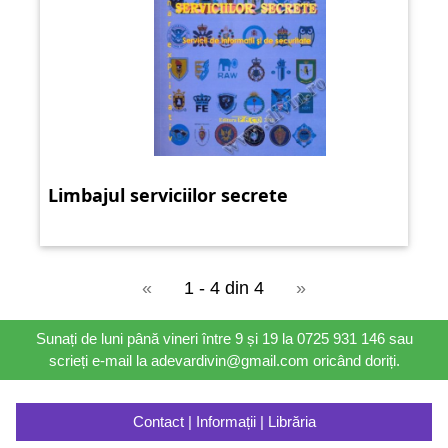
Limbajul serviciilor secrete
«
1 - 4 din 4
»
Sunați de luni până vineri între 9 și 19 la 0725 931 146 sau
scrieți e-mail la adevardivin@gmail.com oricând doriți.
Contact | Informații | Librăria