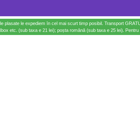
le plasate le expediem în cel mai scurt timp posibil. Transport GRAT
ox etc. (sub taxa e 21 lei); poșta română (sub taxa e 25 lei). Pentru 