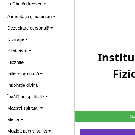
• Căutări frecvente
Alimentație și naturism
Dezvoltare personală
Divinație
Ezoterism
Instit
Filozofie
Fizi
Inițiere spirituală
Inspirație divină
Învățături spirituale
Maeștri spirituali
Su
Mister
Muzică pentru suflet