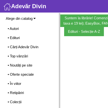
Adevăr Divin
Meniu
Suntem la librărie! Comenzi
Alege din catalog
taxa e 19 lei); EasyBox, FANb
• Autori
Edituri - Selecție A-Z
• Edituri
• Cărți Adevăr Divin
• Top vânzări
• Noutăți pe site
• Oferte speciale
• În viitor
• Retipăriri
• Colecții