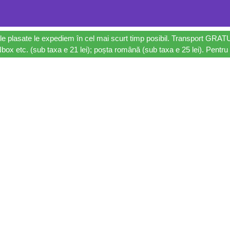
le plasate le expediem în cel mai scurt timp posibil. Transport GRAT
ox etc. (sub taxa e 21 lei); poșta română (sub taxa e 25 lei). Pentru 