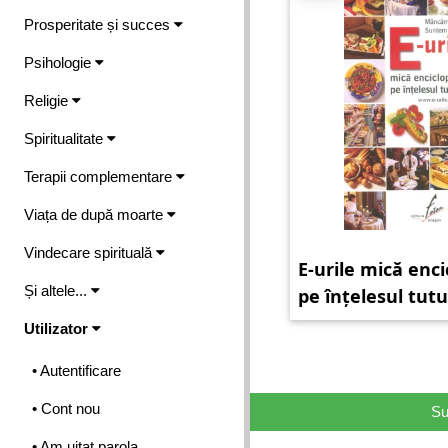
Prosperitate și succes
Psihologie
Religie
Spiritualitate
Terapii complementare
Viața de după moarte
Vindecare spirituală
E-urile mică enc
Și altele...
pe înțelesul tut
Utilizator
• Autentificare
• Cont nou
Su
• Am uitat parola