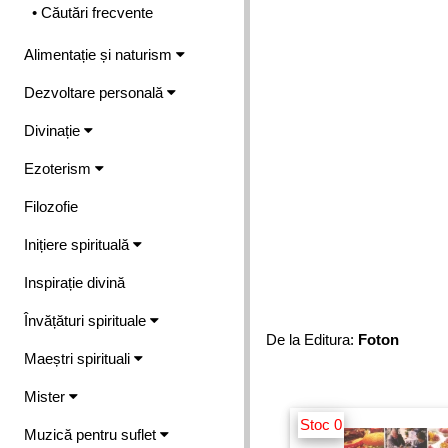
• Căutări frecvente
Alimentație și naturism
Dezvoltare personală
Divinație
Ezoterism
Filozofie
Inițiere spirituală
Inspirație divină
Învățături spirituale
De la Editura:
Foton
Maeștri spirituali
Mister
Stoc 0
Muzică pentru suflet