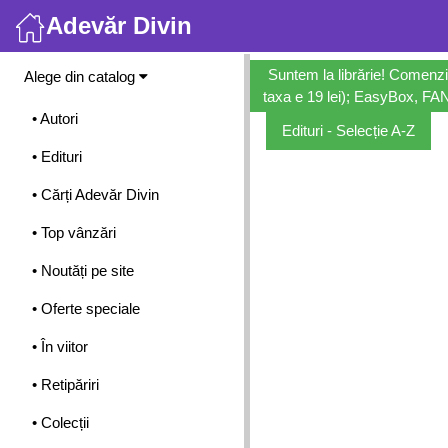
Adevăr Divin
Meniu
Suntem la librărie! Comenzi
Alege din catalog
taxa e 19 lei); EasyBox, FANb
• Autori
Edituri - Selecție A-Z
• Edituri
• Cărți Adevăr Divin
• Top vânzări
• Noutăți pe site
• Oferte speciale
• În viitor
• Retipăriri
• Colecții