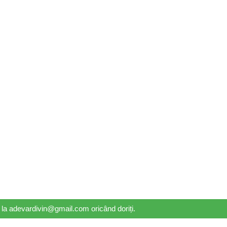
il la adevardivin@gmail.com oricând doriți.