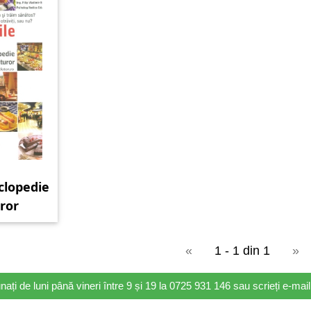
iclopedie
uror
«
1 - 1 din 1
»
nați de luni până vineri între 9 și 19 la 0725 931 146 sau scrieți e-ma