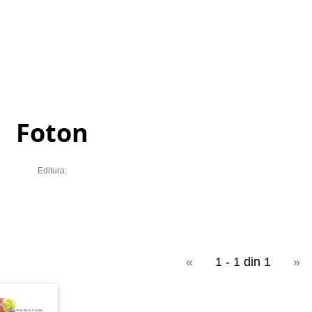
Foton
Editura:
«
1 - 1 din 1
»