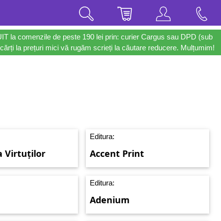
UIT la comenzile de peste 190 lei prin: curier Cargus sau DPD (sub
cărți la prețuri mici vă rugăm scrieți la căutare reducere. Mulțumim!
Editura:
Virtuților
Accent Print
Editura:
Adenium