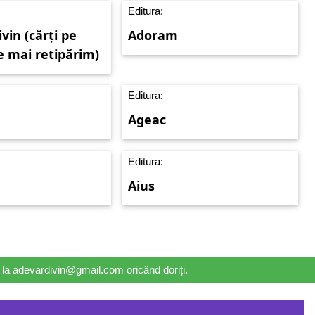
Editura:
vin (cărți pe
Adoram
e mai retipărim)
Editura:
Ageac
Editura:
Aius
il la adevardivin@gmail.com oricând doriți.