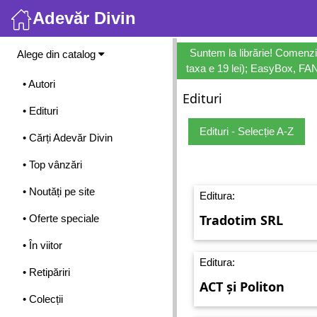
Adevăr Divin
Meniu
Suntem la librărie! Comenzi
Alege din catalog
taxa e 19 lei); EasyBox, FANb
• Autori
Edituri
• Edituri
Edituri - Selecție A-Z
• Cărți Adevăr Divin
• Top vânzări
• Noutăți pe site
Editura:
Tradotim SRL
• Oferte speciale
• În viitor
Editura:
• Retipăriri
ACT și Politon
• Colecții