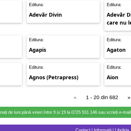
Editura:
Editura:
Adevăr Divin
Adevăr Di
care nu l
Editura:
Editura:
Agapis
Agaton
Editura:
Editura:
Agnos (Petrapress)
Aion
«
1 - 20 din 682
»
nați de luni până vineri între 9 și 19 la 0725 931 146 sau scrieți e-ma
Contact | Informații | Librăria