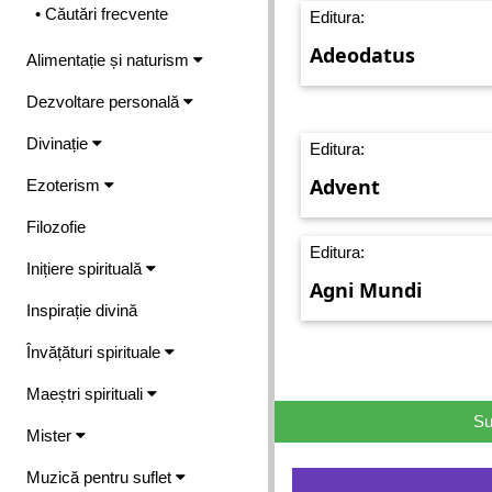
• Căutări frecvente
Editura:
Adeodatus
Alimentație și naturism
Dezvoltare personală
Divinație
Editura:
Advent
Ezoterism
Filozofie
Editura:
Inițiere spirituală
Agni Mundi
Inspirație divină
Învățături spirituale
Maeștri spirituali
Su
Mister
Muzică pentru suflet