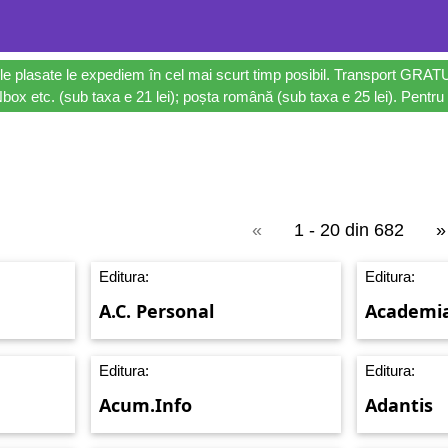
le plasate le expediem în cel mai scurt timp posibil. Transport GRAT
ox etc. (sub taxa e 21 lei); poșta română (sub taxa e 25 lei). Pentru 
«
1 - 20 din 682
»
Editura:
Editura:
A.C. Personal
Academia 
Editura:
Editura:
Acum.Info
Adantis