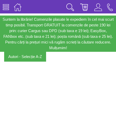
Suntem la librărie! Comenzile plasate le expediem în cel mai scurt
timp posibil. Transport GRATUIT la comenzile de peste 190 lei
prin: curier Cargus sau DPD (sub taxa e 19 lei); EasyBox,
FANbox etc. (sub taxa e 21 lei); poșta română (sub taxa e 25 lei).
Pentru cărți la prețuri mici vă rugăm scrieți la căutare reducere.
Mulțumim!
Autori - Selecție A-Z