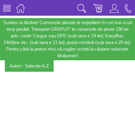
Suntem la librărie! Comenzile plasate le expediem în cel mai scurt
timp posibil. Transport GRATUIT la comenzile de peste 190 lei
prin: curier Cargus sau DPD (sub taxa e 19 lei); EasyBox,
FANbox etc. (sub taxa e 21 lei); poșta română (sub taxa e 25 lei).
Pentru cărți la prețuri mici vă rugăm scrieți la căutare reducere.
Mulțumim!
Autori - Selecție A-Z