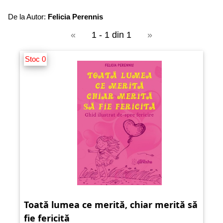
De la Autor:
Felicia Perennis
«
1 - 1 din 1
»
Stoc 0
Toată lumea ce merită, chiar merită să
fie fericită