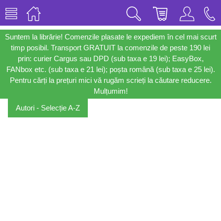
Suntem la librărie! Comenzile plasate le expediem în cel mai scurt
timp posibil. Transport GRATUIT la comenzile de peste 190 lei
prin: curier Cargus sau DPD (sub taxa e 19 lei); EasyBox,
FANbox etc. (sub taxa e 21 lei); poșta română (sub taxa e 25 lei).
Pentru cărți la prețuri mici vă rugăm scrieți la căutare reducere.
Mulțumim!
Autori - Selecție A-Z