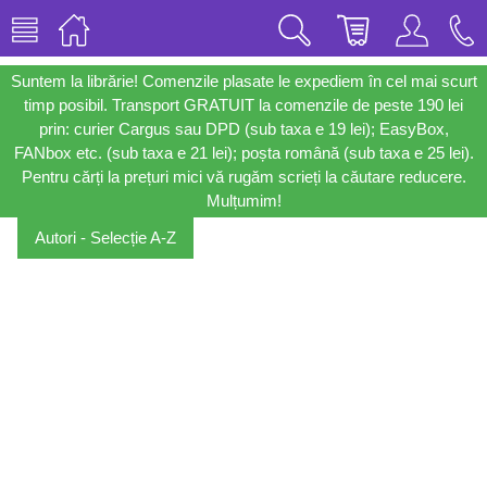
Suntem la librărie! Comenzile plasate le expediem în cel mai scurt
timp posibil. Transport GRATUIT la comenzile de peste 190 lei
prin: curier Cargus sau DPD (sub taxa e 19 lei); EasyBox,
FANbox etc. (sub taxa e 21 lei); poșta română (sub taxa e 25 lei).
Pentru cărți la prețuri mici vă rugăm scrieți la căutare reducere.
Mulțumim!
Autori - Selecție A-Z