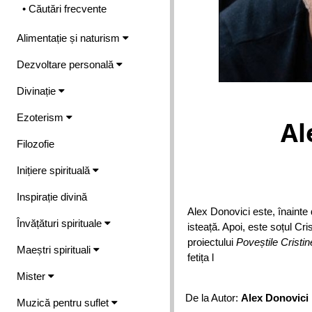
• Căutări frecvente
Alimentație și naturism
Dezvoltare personală
Divinație
Ezoterism
Al
Filozofie
Inițiere spirituală
Inspirație divină
Alex Donovici este, înainte d
Învățături spirituale
isteață. Apoi, este soțul Cr
proiectului
Poveștile Cristin
Maeștri spirituali
fetița l
Mister
De la Autor:
Alex Donovici
Muzică pentru suflet