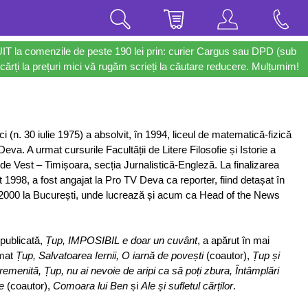
UIT la comenzile de peste 190 lei prin: curier Cargus sau DPD (sub
cărți la prețuri mici vă rugăm scrieți la căutare reducere. Mulțumim!
i (n. 30 iulie 1975) a absolvit, în 1994, liceul de matematică-fizică
Deva. A urmat cursurile Facultății de Litere Filosofie și Istorie a
i de Vest – Timișoara, secția Jurnalistică-Engleză. La finalizarea
st 1998, a fost angajat la Pro TV Deva ca reporter, fiind detașat în
2000 la București, unde lucrează și acum ca Head of the News
publicată,
Țup, IMPOSIBIL e doar un cuvânt
, a apărut în mai
rmat
Țup, Salvatoarea Iernii, O iarnă de povești
(coautor),
Țup și
emenită, Țup, nu ai nevoie de aripi ca să poți zbura, Întâmplări
e
(coautor),
Comoara lui Ben
și
Ale și sufletul cărților
.