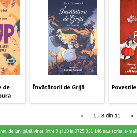
e de
Învățătorii de Grijă
Poveștile
zbura
«
1 - 8 din 11
»
nați de luni până vineri între 9 și 19 la 0725 931 146 sau scrieți e-ma