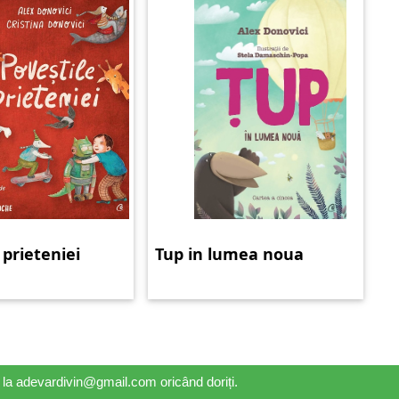
 prieteniei
Tup in lumea noua
il la adevardivin@gmail.com oricând doriți.