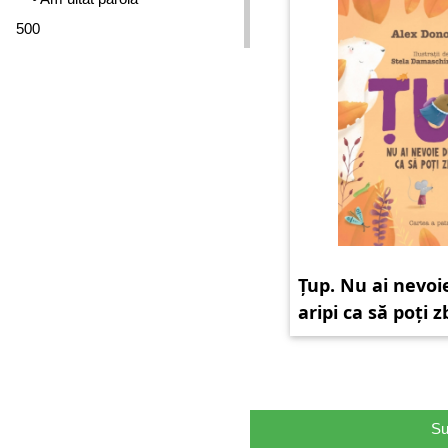
500
Țup. Nu ai nevoi
aripi ca să poți 
Su