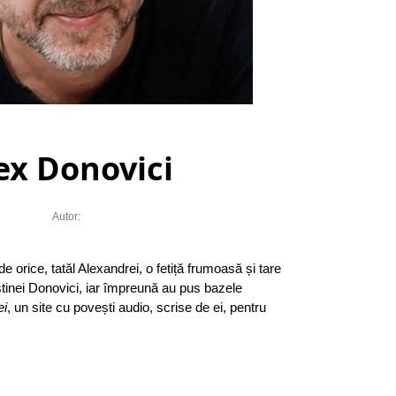
ex Donovici
Autor:
e orice, tatăl Alexandrei, o fetiță frumoasă și tare
istinei Donovici, iar împreună au pus bazele
ei
, un site cu povești audio, scrise de ei, pentru