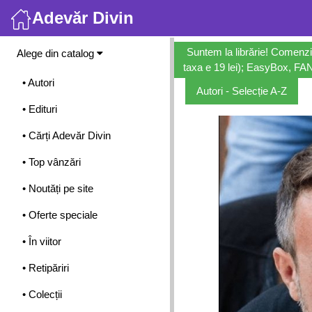
Adevăr Divin
Meniu
Suntem la librărie! Comenzi
Alege din catalog
taxa e 19 lei); EasyBox, FANb
• Autori
Autori - Selecție A-Z
• Edituri
• Cărți Adevăr Divin
• Top vânzări
• Noutăți pe site
• Oferte speciale
• În viitor
• Retipăriri
• Colecții