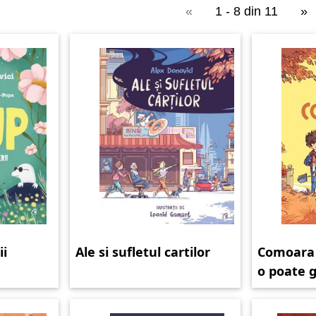
«
1 - 8 din 11
»
ii
Ale si sufletul cartilor
Comoara 
o poate g