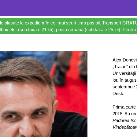
le plasate le expediem în cel mai scurt timp posibil. Transport GRAT
ox etc. (sub taxa e 21 lei); poșta română (sub taxa e 25 lei). Pentru 
Alex Donovic
„Traian” din 
Universități
lor, în augu
septembrie 
Desk.
Prima carte 
2018. Au u
Pădurea Încr
Vindecătoar