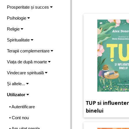
Prosperitate și succes
Psihologie
Religie
Spiritualitate
Terapii complementare
Viața de după moarte
Vindecare spirituală
Și altele...
Utilizator
TUP si influenter
• Autentificare
binelui
• Cont nou
• Am uitat parola