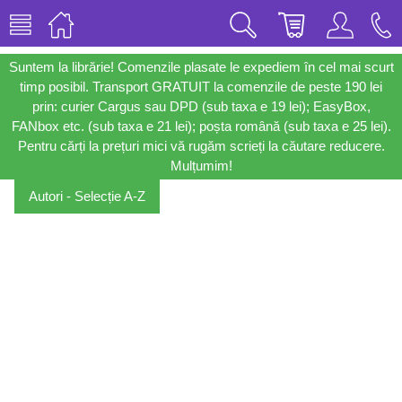
Suntem la librărie! Comenzile plasate le expediem în cel mai scurt
timp posibil. Transport GRATUIT la comenzile de peste 190 lei
prin: curier Cargus sau DPD (sub taxa e 19 lei); EasyBox,
FANbox etc. (sub taxa e 21 lei); poșta română (sub taxa e 25 lei).
Pentru cărți la prețuri mici vă rugăm scrieți la căutare reducere.
Mulțumim!
Autori - Selecție A-Z