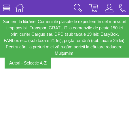
Suntem la librărie! Comenzile plasate le expediem în cel mai scurt
timp posibil. Transport GRATUIT la comenzile de peste 190 lei
prin: curier Cargus sau DPD (sub taxa e 19 lei); EasyBox,
FANbox etc. (sub taxa e 21 lei); poșta română (sub taxa e 25 lei).
Pentru cărți la prețuri mici vă rugăm scrieți la căutare reducere.
Mulțumim!
Autori - Selecție A-Z