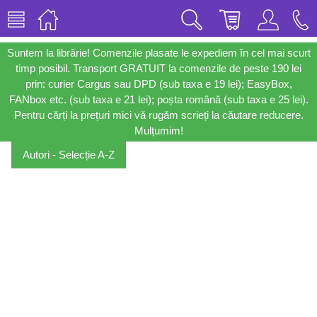
Suntem la librărie! Comenzile plasate le expediem în cel mai scurt
timp posibil. Transport GRATUIT la comenzile de peste 190 lei
prin: curier Cargus sau DPD (sub taxa e 19 lei); EasyBox,
FANbox etc. (sub taxa e 21 lei); poșta română (sub taxa e 25 lei).
Pentru cărți la prețuri mici vă rugăm scrieți la căutare reducere.
Mulțumim!
Autori - Selecție A-Z