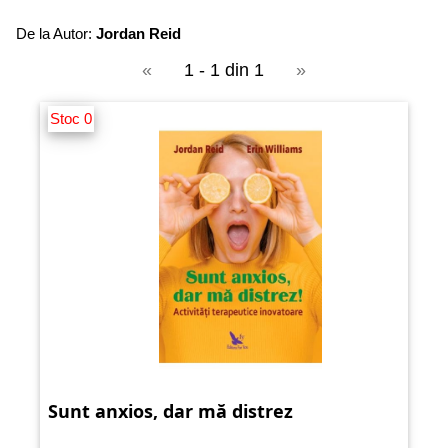
De la Autor:
Jordan Reid
«
1 - 1 din 1
»
Stoc 0
Sunt anxios, dar mă distrez