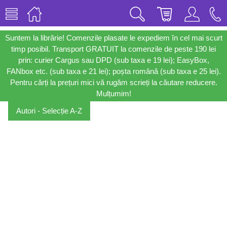
Suntem la librărie! Comenzile plasate le expediem în cel mai scurt
timp posibil. Transport GRATUIT la comenzile de peste 190 lei
prin: curier Cargus sau DPD (sub taxa e 19 lei); EasyBox,
FANbox etc. (sub taxa e 21 lei); poșta română (sub taxa e 25 lei).
Pentru cărți la prețuri mici vă rugăm scrieți la căutare reducere.
Mulțumim!
Autori - Selecție A-Z