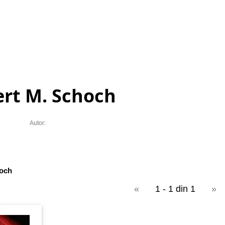
rt M. Schoch
Autor:
hoch
«
1 - 1 din 1
»