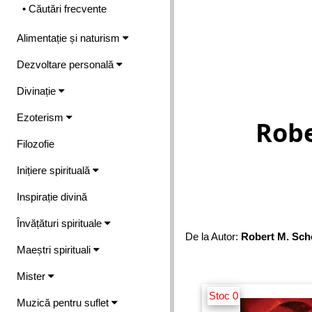
• Căutări frecvente
Alimentație și naturism
Dezvoltare personală
Divinație
Ezoterism
Robe
Filozofie
Inițiere spirituală
Inspirație divină
Învățături spirituale
De la Autor:
Robert M. Sc
Maeștri spirituali
Mister
Stoc 0
Muzică pentru suflet