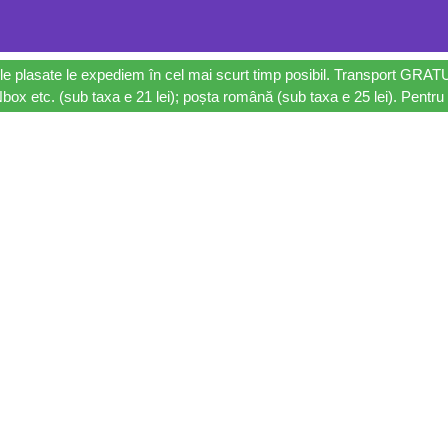
le plasate le expediem în cel mai scurt timp posibil. Transport GRAT
ox etc. (sub taxa e 21 lei); poșta română (sub taxa e 25 lei). Pentru 