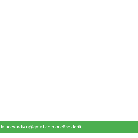
il la adevardivin@gmail.com oricând doriți.