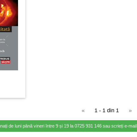
«
1 - 1 din 1
»
nați de luni până vineri între 9 și 19 la 0725 931 146 sau scrieți e-ma