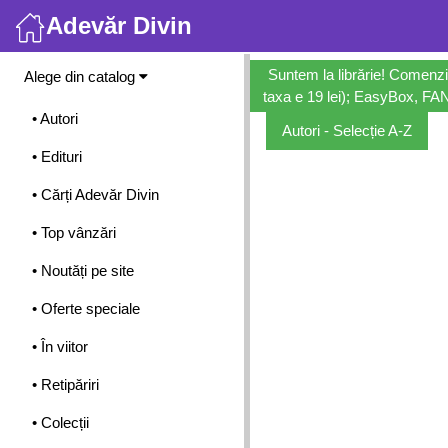
Adevăr Divin
Meniu
Suntem la librărie! Comenzi
Alege din catalog
taxa e 19 lei); EasyBox, FANb
• Autori
Autori - Selecție A-Z
• Edituri
• Cărți Adevăr Divin
• Top vânzări
• Noutăți pe site
• Oferte speciale
• În viitor
• Retipăriri
• Colecții