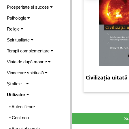
Prosperitate și succes
Psihologie
Religie
Spiritualitate
Terapii complementare
Viața de după moarte
Vindecare spirituală
Civilizația uitată
Și altele...
Utilizator
• Autentificare
• Cont nou
Su
• Am uitat parola