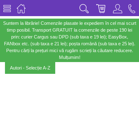
Suntem la librărie! Comenzile plasate le expediem în cel mai scurt
timp posibil. Transport GRATUIT la comenzile de peste 190 lei
prin: curier Cargus sau DPD (sub taxa e 19 lei); EasyBox,
FANbox etc. (sub taxa e 21 lei); poșta română (sub taxa e 25 lei).
Pentru cărți la prețuri mici vă rugăm scrieți la căutare reducere.
Mulțumim!
Autori - Selecție A-Z