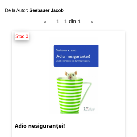
De la Autor:
Seebauer Jacob
«
1 - 1 din 1
»
Stoc 0
Adio nesiguranței!