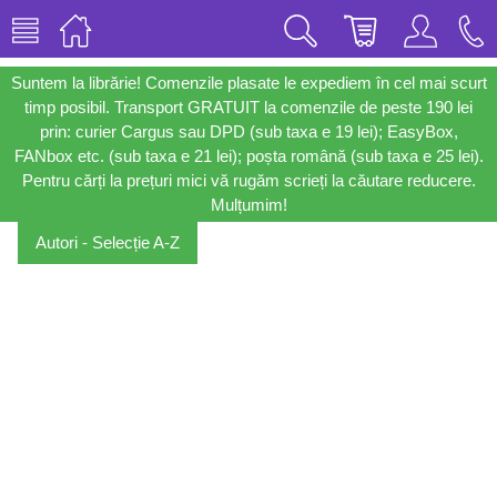
Suntem la librărie! Comenzile plasate le expediem în cel mai scurt
timp posibil. Transport GRATUIT la comenzile de peste 190 lei
prin: curier Cargus sau DPD (sub taxa e 19 lei); EasyBox,
FANbox etc. (sub taxa e 21 lei); poșta română (sub taxa e 25 lei).
Pentru cărți la prețuri mici vă rugăm scrieți la căutare reducere.
Mulțumim!
Autori - Selecție A-Z