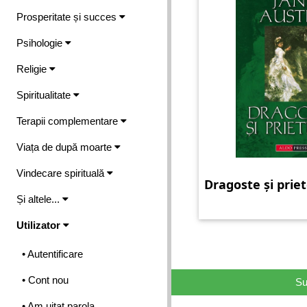
Prosperitate și succes
Psihologie
Religie
Spiritualitate
Terapii complementare
Viața de după moarte
Vindecare spirituală
Dragoste și prie
Și altele...
Utilizator
• Autentificare
• Cont nou
Su
• Am uitat parola