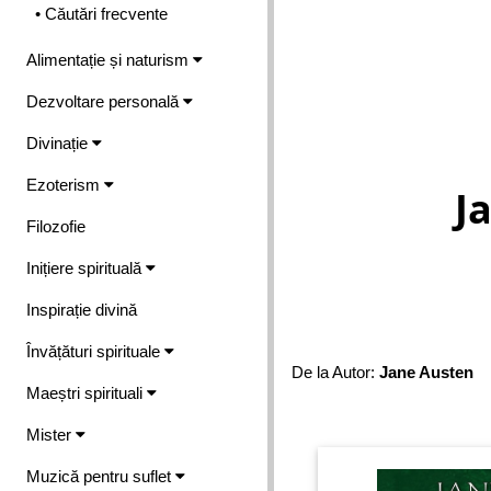
• Căutări frecvente
Alimentație și naturism
Dezvoltare personală
Divinație
Ezoterism
J
Filozofie
Inițiere spirituală
Inspirație divină
Învățături spirituale
De la Autor:
Jane Austen
Maeștri spirituali
Mister
Muzică pentru suflet