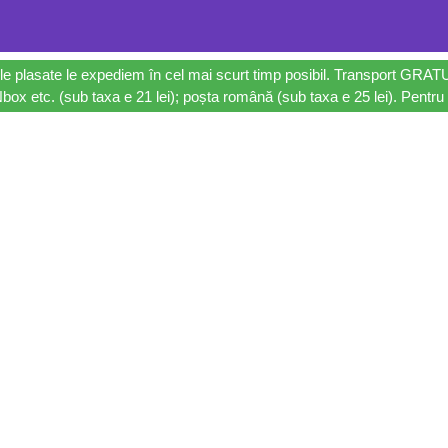
le plasate le expediem în cel mai scurt timp posibil. Transport GRAT
ox etc. (sub taxa e 21 lei); poșta română (sub taxa e 25 lei). Pentru 