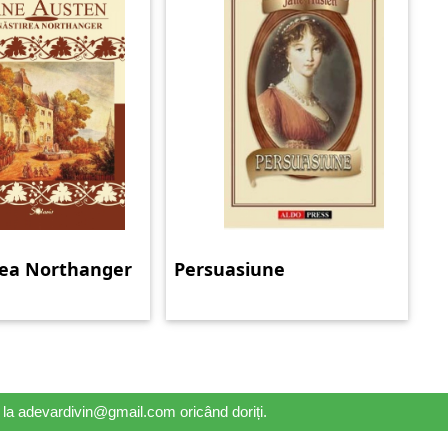
ea Northanger
Persuasiune
il la adevardivin@gmail.com oricând doriți.