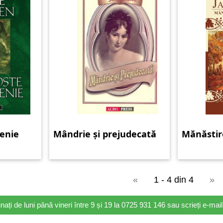
tenie
Mândrie și prejudecată
Mănăstir
«
1 - 4 din 4
»
nați de luni până vineri între 9 și 19 la 0725 931 146 sau scrieți e-ma