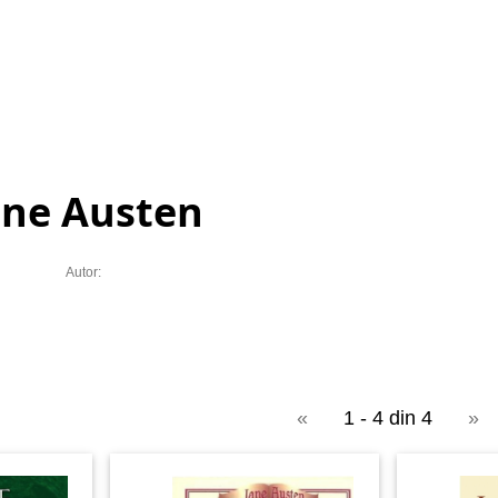
ane Austen
Autor:
«
1 - 4 din 4
»