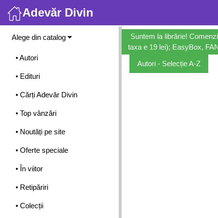
Adevăr Divin
Meniu
Suntem la librărie! Comenzi
Alege din catalog
taxa e 19 lei); EasyBox, FANb
• Autori
Autori - Selecție A-Z
• Edituri
• Cărți Adevăr Divin
• Top vânzări
• Noutăți pe site
• Oferte speciale
• În viitor
• Retipăriri
• Colecții