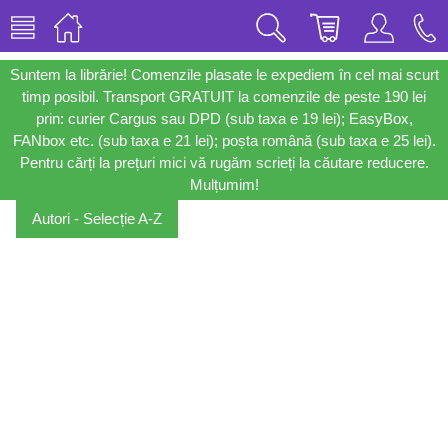
Suntem la librărie! Comenzile plasate le expediem în cel mai scurt
timp posibil. Transport GRATUIT la comenzile de peste 190 lei
prin: curier Cargus sau DPD (sub taxa e 19 lei); EasyBox,
FANbox etc. (sub taxa e 21 lei); poșta română (sub taxa e 25 lei).
Pentru cărți la prețuri mici vă rugăm scrieți la căutare reducere.
Mulțumim!
Autori - Selecție A-Z