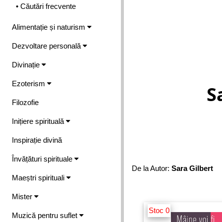
• Căutări frecvente
Alimentație și naturism
Dezvoltare personală
Divinație
Ezoterism
S
Filozofie
Inițiere spirituală
Inspirație divină
Învățături spirituale
De la Autor:
Sara Gilbert
Maeștri spirituali
Mister
Stoc 0
Muzică pentru suflet