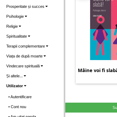
Prosperitate și succes
Psihologie
Religie
Spiritualitate
Terapii complementare
Viața de după moarte
Vindecare spirituală
Mâine voi fi slab
Și altele...
Utilizator
• Autentificare
• Cont nou
Su
• Am uitat parola