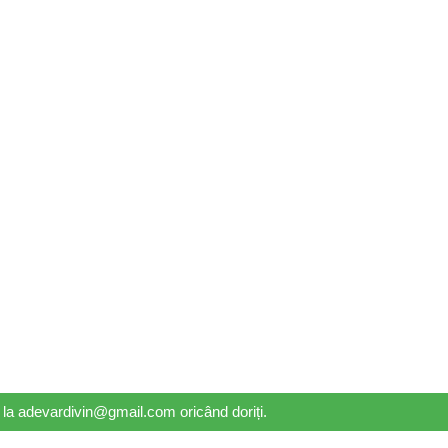
il la adevardivin@gmail.com oricând doriți.