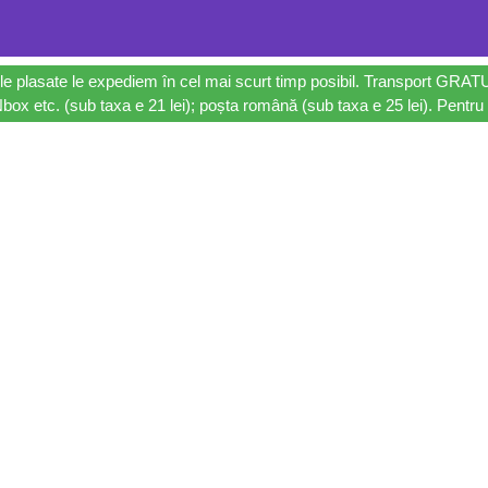
le plasate le expediem în cel mai scurt timp posibil. Transport GRAT
ox etc. (sub taxa e 21 lei); poșta română (sub taxa e 25 lei). Pentru 