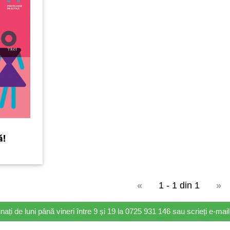
ă!
«
1 - 1 din 1
»
nați de luni până vineri între 9 și 19 la 0725 931 146 sau scrieți e-ma