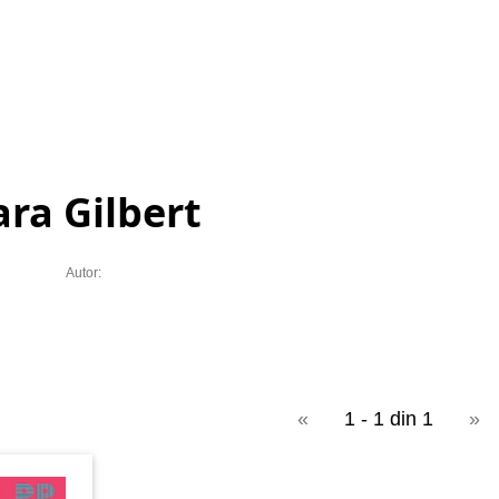
ara Gilbert
Autor:
«
1 - 1 din 1
»