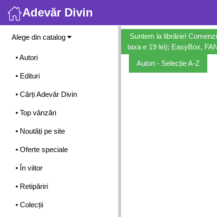
Adevăr Divin
Meniu
Suntem la librărie! Comenzi
Alege din catalog
taxa e 19 lei); EasyBox, FANb
• Autori
Autori - Selecție A-Z
• Edituri
• Cărți Adevăr Divin
• Top vânzări
• Noutăți pe site
• Oferte speciale
• În viitor
• Retipăriri
• Colecții